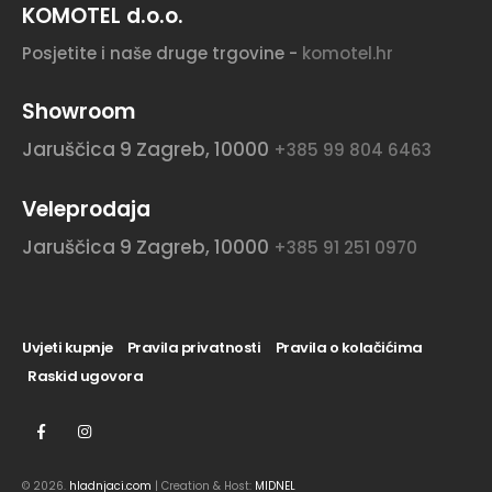
KOMOTEL d.o.o.
Posjetite i naše druge trgovine -
komotel.hr
Showroom
Jaruščica 9
Zagreb, 10000
+385 99 804 6463
Veleprodaja
Jaruščica 9
Zagreb, 10000
+385 91 251 0970
Uvjeti kupnje
Pravila privatnosti
Pravila o kolačićima
Raskid ugovora
© 2026.
hladnjaci.com
| Creation & Host:
MIDNEL