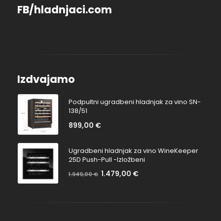
FB/hladnjaci.com
Izdvajamo
Podpultni ugradbeni hladnjak za vino SN-
138/51
899,00
€
Ugradbeni hladnjak za vino WineKeeper
25D Push-Pull -Izložbeni
1.479,00
€
Na
1.949,00
€
Bez
popustu:
popusta: