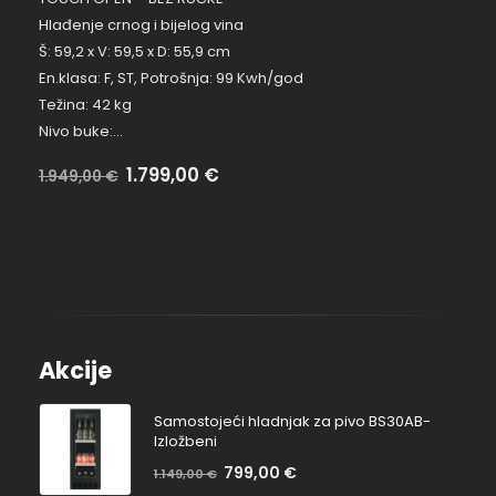
Hlađenje crnog i bijelog vina
Š: 59,2 x V: 59,5 x D: 55,9 cm
En.klasa: F, ST, Potrošnja: 99 Kwh/god
Težina: 42 kg
Nivo buke:…
Na
1.799,00
€
Bez
1.949,00
€
popustu:
popusta:
Akcije
Samostojeći hladnjak za pivo BS30AB-
Izložbeni
799,00
€
Na
1.149,00
€
Bez