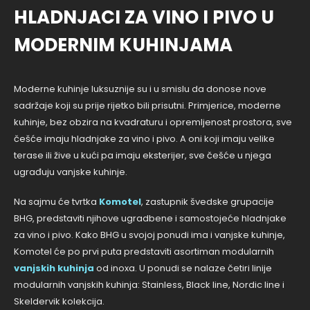
HLADNJACI ZA VINO I PIVO U
MODERNIM KUHINJAMA
Moderne kuhinje luksuznije su i u smislu da donose nove
sadržaje koji su prije rijetko bili prisutni. Primjerice, moderne
kuhinje, bez obzira na kvadraturu i opremljenost prostora, sve
češće imaju hladnjake za vino i pivo. A oni koji imaju velike
terase ili žive u kući pa imaju eksterijer, sve češće u njega
ugrađuju vanjske kuhinje.
Na sajmu će tvrtka
Komotel
, zastupnik švedske grupacije
BHG, predstaviti njihove ugradbene i samostojeće hladnjake
za vino i pivo. Kako BHG u svojoj ponudi ima i vanjske kuhinje,
Komotel će po prvi puta predstaviti asortiman modularnih
vanjskih kuhinja
od inoxa. U ponudi se nalaze četiri linije
modularnih vanjskih kuhinja: Stainless, Black line, Nordic line i
Skeldervik kolekcija.