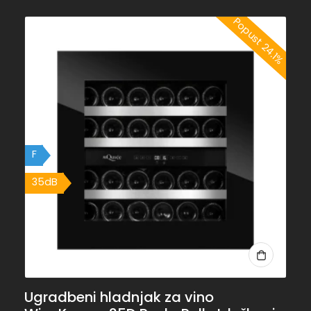
Popust 24.1%
F
35dB
Ugradbeni hladnjak za vino