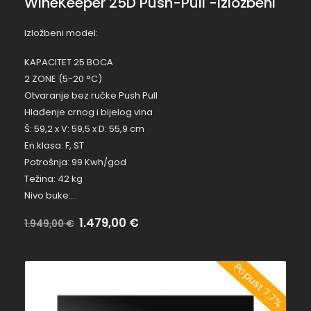
WineKeeper 25D Push-Pull -Izložbeni
Izložbeni model:
KAPACITET 25 BOCA
2 ZONE (5-20 °C)
Otvaranje bez ručke Push Pull
Hlađenje crnog i bijelog vina
Š: 59,2 x V: 59,5 x D: 55,9 cm
En.klasa: F, ST
Potrošnja: 99 Kwh/god
Težina: 42 kg
Nivo buke:…
Na
1.479,00
€
Bez
1.949,00
€
popustu:
popusta:
Popust 7.7%