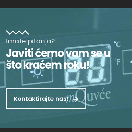
Imate pitanja?
Javiti ćemo vam se u
što kraćem roku!
Kontaktirajte nas!