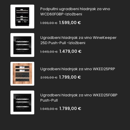
popustu:
popusta:
Podpultni ugradbeni hladnjak za vino
WCD60FGBP-Izložbeni
1.599,00
€
Na
1.999,00
€
Bez
popustu:
popusta:
Ugradbeni hladnjak za vino WineKeeper
25D Push-Pull -Izložbeni
1.479,00
€
Na
1.949,00
€
Bez
popustu:
popusta:
Ugradbeni hladnjak za vino WKED25PRP
1.799,00
€
Na
2.199,00
€
Bez
popustu:
popusta:
Ugradbeni hladnjak za vino WKED25FGBP
Push-Pull
1.799,00
€
Na
1.949,00
€
Bez
popustu:
popusta: