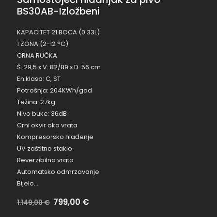
BS30AB-Izložbeni
KAPACITET 21 BOCA (0.33L)
1 ZONA (2-12 °C)
CRNA RUČKA
Š: 29,5 x V: 82/89 x D: 56 cm
En.klasa: C, ST
Potrošnja: 204KWh/god
Težina: 27kg
Nivo buke: 36dB
Crni okvir oko vrata
Kompresorsko hlađenje
UV zaštitno staklo
Reverzibilna vrata
Automatsko odmrzavanje
Bijelo…
Na
799,00
€
Bez
1.149,00
€
popustu:
popusta: