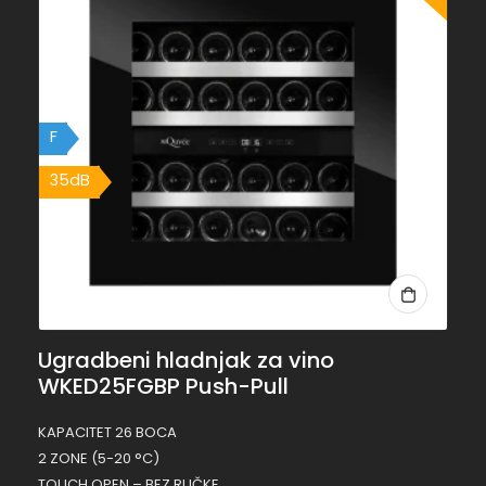
F
35dB
Ugradbeni hladnjak za vino
WKED25FGBP Push-Pull
KAPACITET 26 BOCA
2 ZONE (5-20 °C)
TOUCH OPEN – BEZ RUČKE