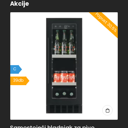
Akcije
Popust 30.5%
C
39db
Samostojeći hladnjak za pivo