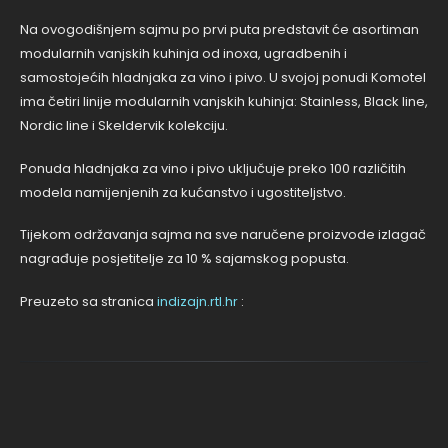
Na ovogodišnjem sajmu po prvi puta predstavit će asortiman
modularnih vanjskih kuhinja od inoxa, ugradbenih i
samostojećih hladnjaka za vino i pivo. U svojoj ponudi Komotel
ima četiri linije modularnih vanjskih kuhinja: Stainless, Black line,
Nordic line i Skeldervik kolekciju.
Ponuda hladnjaka za vino i pivo uključuje preko 100 različitih
modela namijenjenih za kućanstvo i ugostiteljstvo.
Tijekom održavanja sajma na sve naručene proizvode izlagač
nagrađuje posjetitelje za 10 % sajamskog popusta.
Preuzeto sa stranica
indizajn.rtl.hr
: