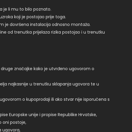
 je li mu to bilo poznato.
roka koji je postojao prije toga.
kojem je dovršena instalacija odnosno montaža.
ne od trenutka prijelaza rizika postojao i u trenutku
st i druge značajke kako je utvrđeno ugovorom o
lja najkasnije u trenutku sklapanja ugovora te u
govorom o kupoprodaji ili ako stvar nije isporučena s
opise Europske unije i propise Republike Hrvatske,
 oni postoje,
ja ugovora,