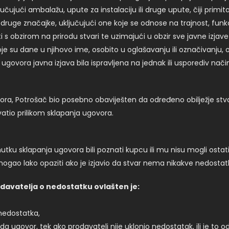
ujući ambalažu, upute za instalaciju ili druge upute, čiji prim
 druge značajke, uključujući one koje se odnose na trajnost, funkc
 s obzirom na prirodu stvari te uzimajući u obzir sve javne izjave
oje su dane u njihovo ime, osobito u oglašavanju ili označivanju, 
 ugovora javna izjava bila ispravljena na jednak ili usporediv način
ra, Potrošač bio posebno obaviješten da određeno obilježje stvari
vatio prilikom sklapanja ugovora.
tku sklapanja ugovora bili poznati kupcu ili mu nisu mogli ostat
gao lako opaziti ako je izjavio da stvar nema nikakve nedostatke 
odavatelja o nedostatku ovlašten je:
 nedostatka,
ida ugovor, tek ako prodavatelj nije uklonio nedostatak, ili je to odbi