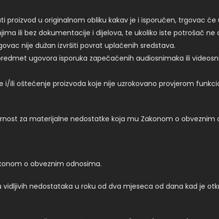
 proizvod u originalnom obliku kakav je i isporučen, trgovac će u
jima ili bez dokumentacije i dijelova, te ukoliko iste potrošač
ovac nije dužan izvršiti povrat uplaćenih sredstava.
e predmet ugovora isporuka zapečaćenih audiosnimaka ili videos
/ili oštećenje proizvoda koje nije uzrokovano provjerom funkcion
nost za materijalne nedostatke koja mu Zakonom o obveznim od
 Zakonom o obveznim odnosima.
u vidljivih nedostataka u roku od dva mjeseca od dana kad je otkr