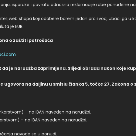
laćanja, isporuke i povrata odnosno reklamacije robe ponuđene n
itelj web shopa koji odabere barem jedan proizvod, ubaci ga u k
uta je EUR.
na o zaštiti potrošača
aci.com
 da je narudžba zaprimljena. Slijedi obrada nakon koje k
ugovora na daljinu u smislu članka 5. točke 27. Zakona o z
nkarstvom) – na IBAN naveden na narudžbi.
karstvom) – na IBAN naveden na narudžbi.
laćanja navode se u ponudi.