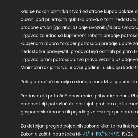
Kad se nakon primitka stvari od strane kupca pokaže da
dužan, pod prijetnjom gubitka prava, o tom nedostatku
prodane stvari (garancija) daje uvoznik i/ili proizvođač.
Trgovac zajedno sa kupljenom robom predaje potrošaču 
kupljenom robom također potrošaču predaje upute za u
nedostatke obavijestiti prodavatelja odmah po primitku
Trgovac jamči potrošaču sva prava vezana uz odgovor
Minimalni rok jamstva je dvije godine i u slučaju kada tr
Polog potrošač ostavlja u slučaju narudžbe specifičnih a
Prodavatelj i potrošač obostranim prihvatima narudžbe 
prodavatelj i potrošač će nastojati problem riješiti 
gospodarske komore ili prijedlog za mirenje pri centr
Za detaljan pregled pojedinih zakona kliknite na link isp
Zakon o zaštiti potrošača NN
41/14
,
110/15
,
14/19
, 19/22