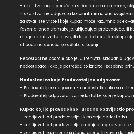
– ako stvar nije isporučena s dodatnom opremom, uključ
– ako stvar ne odgovara količini ili nema ona svojstva i
za stvar iste vrste i koje kupac može razumno očekivati
fazama lanca transakcija, uključujući proizvođača, ili k
mogao znati za tu izjavu, ili da je do trenutka sklapanja
utjecati na donošenje odluke o kupnji.
Nedostaci ne postoje ako je, u trenutku sklapanja ugovo
nedostataka i ako je potrošač to izričito i zasebno prih
Nedostaci za koje Prodavatelj ne odgovara:
– Prodavatelj ne odgovara za nedostatke ako su u trenu
– Prodavatelj odgovara i za nedostatke koje je kupac mo
Kupac koji je pravodobno i uredno obavijestio pr
– zahtijevati od prodavatelja uklanjanje nedostatka,
– zahtijevati od prodavatelja predaju druge stvari bez
– zahtijevati razmjerno sniženje cijene ili izjaviti da rask