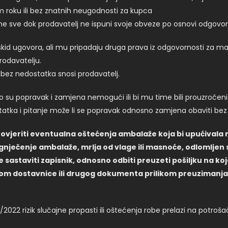
m roku ili bez znatnih neugodnosti za kupca
jene sve dok prodavatelj ne ispuni svoje obveze po osnovi odgovo
d ugovora, ali mu pripadaju druga prava iz odgovornosti za mate
rodavatelju.
 bez nedostatka snosi prodavatelj.
o su popravak i zamjena nemogući ili bi mu time bili prouzročeni 
statka i pitanje može li se popravak odnosno zamjena obaviti be
ovjeriti eventualna oštećenja ambalaže koja bi upućivala 
agnječenje ambalaže, mrlja od vlage ili masnoće, odlomljen s
 sastaviti zapisnik, odnosno odbiti preuzeti pošiljku na ko
som dostavnice ili drugog dokumenta prilikom preuzimanja p
2022 rizik slučajne propasti ili oštećenja robe prelazi na potroša