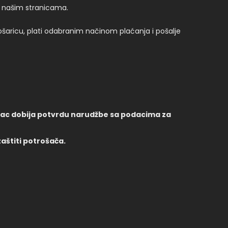
a našim stranicama.
ošaricu, plati odabranim načinom plaćanja i pošalje
upac dobija potvrdu narudžbe sa podacima za
aštiti potrošača.