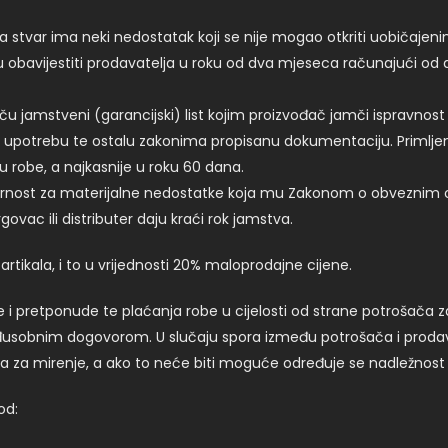
 stvar ima neki nedostatak koji se nije mogao otkriti uobičajen
 obavijestiti prodavatelja u roku od dva mjeseca računajući od 
jamstveni (garancijski) list kojim proizvođač jamči ispravnost
potrebu te ostalu zakonima propisanu dokumentaciju. Primljeno p
 robe, a najkasnije u roku 60 dana.
nost za materijalne nedostatke koja mu Zakonom o obveznim od
govac ili distributer daju kraći rok jamstva.
rtikala, i to u vrijednosti 20% maloprodajne cijene.
i pretponude te plaćanja robe u cijelosti od strane potrošača za
međusobnim dogovorom. U slučaju spora između potrošača i prodava
ima za mirenje, a ako to neće biti moguće određuje se nadležnost
od: