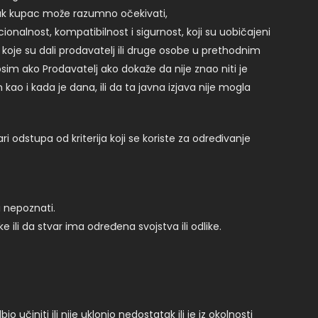
itak kupac može razumno očekivati,
ionalnost, kompatibilnost i sigurnost, koji su uobičajeni
 koje su dali prodavatelj ili druge osobe u prethodnim
osim ako Prodavatelj ako dokaže da nije znao niti je
 kao i kada je dana, ili da ta javna izjava nije mogla
 odstupa od kriterija koji se koriste za određivanje
i nepoznati.
ili da stvar ima određena svojstva ili odlike.
o učiniti ili nije uklonio nedostatak ili je iz okolnosti