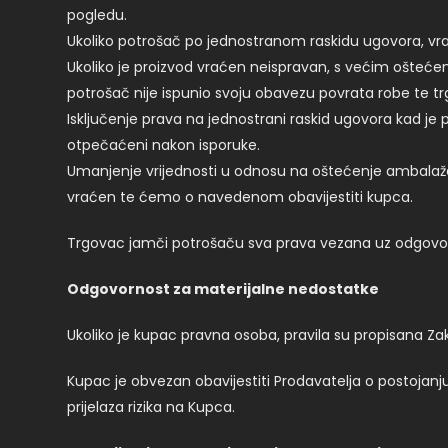
pogledu.
Ukoliko potrošač po jednostranom raskidu ugovora, vrati
Ukoliko je proizvod vraćen neispravan, s većim oštećen
potrošač nije ispunio svoju obavezu povrata robe te trg
Isključenje prava na jednostrani raskid ugovora kad j
otpečaćeni nakon isporuke.
Umanjenje vrijednosti u odnosu na oštećenje ambalaže i
vraćen te ćemo o navedenom obavijestiti kupca.
Trgovac jamči potrošaču sva prava vezana uz odgovor
Odgovornost za materijalne nedostatke
Ukoliko je kupac pravna osoba, pravila su propisana
Kupac je obvezan obavijestiti Prodavatelja o postojanj
prijelaza rizika na Kupca.