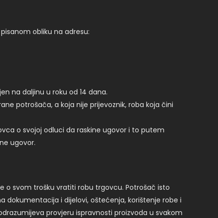
u pisanom obliku na adresu:
jen na daljinu u roku od 14 dana.
ne potrošača, a koja nije prijevoznik, roba koja čini
govca o svojoj odluci da raskine ugovor i to putem
ine ugovor.
je o svom trošku vratiti robu trgovcu. Potrošač isto
 dokumentacija i dijelovi, oštećenja, korištenje robe i
e podrazumijeva provjeru ispravnosti proizvoda u svakom