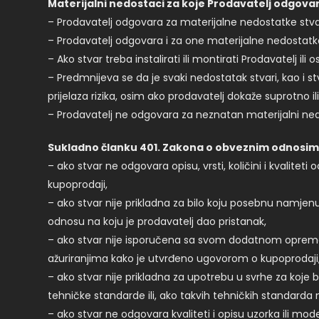
Materijalni nedostaci za koje Prodavatelj odgov
– Prodavatelj odgovara za materijalne nedostatke stvari 
– Prodavatelj odgovara i za one materijalne nedostatke k
– Ako stvar treba instalirati ili montirati Prodavatelj 
– Predmnijeva se da je svaki nedostatak stvari, kao i s
prijelaza rizika, osim ako prodavatelj dokaže suprotno ili
– Prodavatelj ne odgovara za neznatan materijalni ne
Sukladno članku 401. Zakona o obveznim odnosima
– ako stvar ne odgovara opisu, vrsti, količini i kvalit
kupoprodaji,
– ako stvar nije prikladna za bilo koju posebnu namjen
odnosu na koju je prodavatelj dao pristanak,
– ako stvar nije isporučena sa svom dodatnom opremom 
ažuriranjima kako je utvrđeno ugovorom o kupoprodaji
– ako stvar nije prikladna za upotrebu u svrhe za koje bi
tehničke standarde ili, ako takvih tehničkih standard
– ako stvar ne odgovara kvaliteti i opisu uzorka ili mod