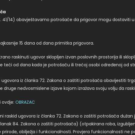
ača
, br. 41/14) obavještavamo potrošače da prigovor mogu dostaviti 
jkasnije 15 dana od dana primitka prigovora.
no raskinuti ugovor sklopljen izvan poslovnih prostorija ili sklopl
 teći od dana kada je potrošaču ili trećoj osobi određenoj od stra
d ugovora iz članka 72. Zakona o zaštiti potrošača obavijestiti tr
oje druge nedvosmislene izjave kojom izražava svoju volju da rask
 ovdje:
OBRAZAC
ani raskid ugovora iz članka 72. Zakona o zaštiti potrošača dužan 
anak 84. Zakona o zaštiti potrošača) (otpakirana roba, izgubljena
e prirode, obilježja i funkcionalnosti. Provjera funkcionalnosti n