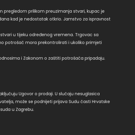
im pregledom prilikom preuzimanja stvari, kupac je
dana kad je nedostatak otkrio. Jamstvo za ispravnost
 stvari u tijeku određenog vremena. Trgovac sa
otrošač mora prekontrolirati i ukoliko primjeti
nosima i Zakonom o zaštiti potrošača pripadaju.
ključuju Ugovor o prodaji. U slučaju nesuglasica
telja, može se podnijeti prijava Sudu časti Hrvatske
 suda u Zagrebu.