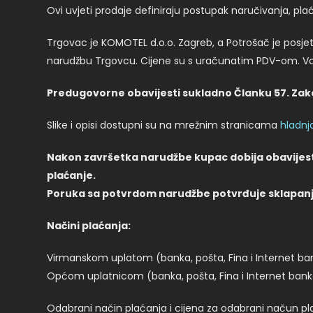
Ovi uvjeti prodaje definiraju postupak naručivanja, p
Trgovac je KOMOTEL d.o.o. Zagreb, a Potrošač je posjet
narudžbu Trgovcu. Cijene su s uračunatim PDV-om. Val
Predugovorne obavijesti sukladno Članku 57. Zako
Slike i opisi dostupni su na mrežnim stranicama
hladnj
Nakon završetka narudžbe kupac dobija obavijest
plaćanje.
Poruka sa potvrdom narudžbe potvrđuje sklapanje 
Načini plaćanja:
Virmanskom uplatom (banka, pošta, Fina i Internet ba
Općom uplatnicom (banka, pošta, Fina i Internet ban
Odabrani način plaćanja i cijena za odabrani načun p