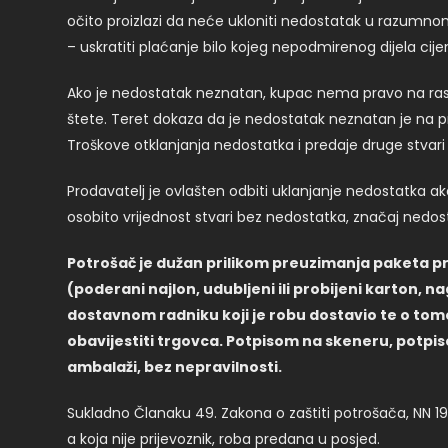
očito proizlazi da neće ukloniti nedostatak u razumno
– uskratiti plaćanje bilo kojeg nepodmirenog dijela ci
Ako je nedostatak neznatan, kupac nema pravo na raski
štete. Teret dokaza da je nedostatak neznatan je na p
Troškove otklanjanja nedostatka i predaje druge stvari
Prodavatelj je ovlašten odbiti uklanjanje nedostatka ak
osobito vrijednost stvari bez nedostatka, značaj nedo
Potrošač je dužan prilikom preuzimanja paketa pr
(poderani najlon, udubljeni ili probijeni karton, n
dostavnom radniku koji je robu dostavio te o tome
obavijestiti trgovca. Potpisom na skeneru, potpi
ambalaži, bez nepravilnosti.
Sukladno Članaku 49. Zakona o zaštiti potrošača, NN 19/
a koja nije prijevoznik, roba predana u posjed.