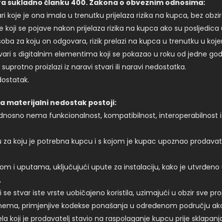
ara sukladno članku 400. Zakona o obveznim odnosima:
koje je ona imala u trenutku prijelaza rizika na kupca, bez obzira
oji se pojave nakon prijelaza rizika na kupca ako su posljedica uz
ili osoba za koju on odgovara, rizik prelazi na kupca u trenutku u 
tvari s digitalnim elementima koji se pokazao u roku od jedne godi
 suprotno proizlazi iz naravi stvari ili naravi nedostatka.
dostatak.
 materijalni nedostak postoji:
eti odnosno nema funkcionalnost, kompatibilnost, interoperabilno
u za koju je potrebna kupcu i s kojom je kupac upoznao prodavate
i uputama, uključujući upute za instalaciju, kako je utvrđeno u
,
 se stvar iste vrste uobičajeno koristila, uzimajući u obzir sve pr
a nema, primjenjive kodekse ponašanja u određenom području ako
ela koji je prodavatelj stavio na raspolaganje kupcu prije sklapan