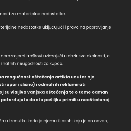
rnosti za materijalne nedostatke.
rijalne nedostatke uključujući i pravo na popravljanje
nerazmjerni troškovi uzimajući u obzir sve okolnosti, a
z znatnih neugodnosti za kupca.
na mogućnost oštećenja artikla unutar nje
tiropor i slično) i odmah ih reklamirati
joj su vidljiva vanjska oštećenja te o tome odmah
otvrđujete da ste pošiljku primili u neoštećenoj
ča u trenutku kada je njemu ili osobi koju je on naveo,