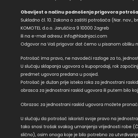
Obavijest o načinu podnošenja prigovora potroš
Sukladno čl. 10. Zakona o zaštiti potrošača (Nar. nov.
KOMOTEL d.o.o. Jaruščica 9 10000 Zagreb
ili na e-mail adresu:
info@hladnjaci.com
Odgovor na Vaš prigovor dat ćemo u pisanom obliku na
Potrošač ima pravo, ne navodeći razloge za to, jednostra
U slučaju sklapanja ugovora o kupoprodaji, rok započinje
predmet ugovora predana u posjed.
Potrošač je dužan prije isteka roka za jednostrani raski
obrasca za jednostrani raskid ugovora ili putem bilo k
Obrazac za jednostrani raskid ugovora možete pronaći
U slučaju da potrošač iskoristi svoje pravo na jednostr
tako snosi trošak svakog umanjenja vrijednosti robe (Čl
slično), osim onoga koje je bilo potrebno za utvrđivanj