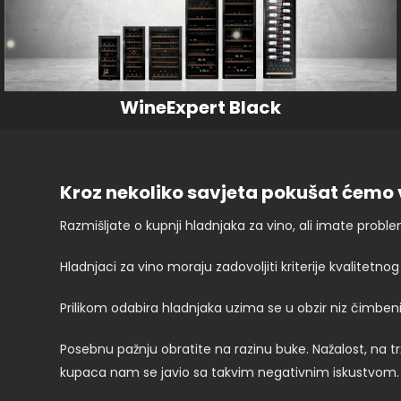
WineExpert Black
Kroz nekoliko savjeta pokušat ćemo 
Razmišljate o kupnji hladnjaka za vino, ali imate pro
Hladnjaci za vino moraju zadovoljiti kriterije kvalitet
Prilikom odabira hladnjaka uzima se u obzir niz čimbenika
Posebnu pažnju obratite na razinu buke. Nažalost, na tr
kupaca nam se javio sa takvim negativnim iskustvom.