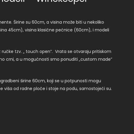
ente. Širine su 60cm, a visina može biti u nekoliko
isina 45cm), visina klasične pećnice (60cm), i modeli
 ručke tzv. „ touch open”. Vrata se otvaraju pritiskom
tpuno crni, a u mogućnosti smo ponuditi „custom made”
ugradbeni širine 60cm, koji se u potpunosti mogu
 je viša od radne ploče i stoje na podu, samostojeći su.