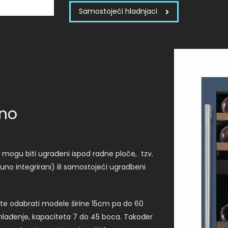
Samostojeći hladnjaci
ino
mogu biti ugrađeni ispod radne ploče, tzv.
no integrirani) ili samostojeći ugradbeni
te odabrati modele širine 15cm pa do 60
 hlađenje, kapaciteta 7 do 45 boca. Također