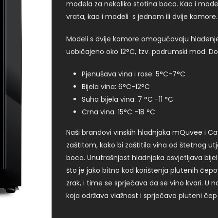
modela za nekoliko stotina boca. Kao i model
vrata, kao i modeli s jednom ili dvije komore.
Modeli s dvije komore omogućavaju hlađenje 
uobičajeno oko 12°C, tzv. podrumski mod. Dok
Pjenušava vina i rose: 5°C-7°C
Bijela vina: 6°C-12°C
Suha bijela vina: 7 °C -11 °C
Crna vina: 15°C -18 °C
Naši brandovi vinskih hladnjaka mQuvee i Ca
zaštitom, kako bi zaštitila vina od štetnog utj
boca. Unutrašnjost hladnjaka osvjetljava bije
što je jako bitno kod korištenja plutenih čep
zrak, i time se sprječava da se vino kvari. U
koja održava vlažnost i sprječava pluteni čep