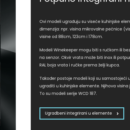
Ovi modeli ugrađuju su viseće kuhinjske elem
dimenzija: npr. visina mikrovalne pećnice (v
visine od 88cm, 123cm i 178cm.
Modeli Winekeeper mogu biti s ručkom ili bez
na senzor. Okvir vrata može biti inox ili po
RAL boja vrata i ručke prema želji kupca.
Također postoje modeli koji su samostojeći 
ugraditi u kuhinjske elemente. Njihova visina
To su modeli serije WCD 187.
Ugradbeni integrirani u elemente