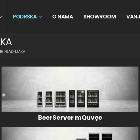
PODRŠKA
O NAMA
SHOWROOM
VANJ
AKA
BIR HLADNJAKA
BeerServer mQuvęe