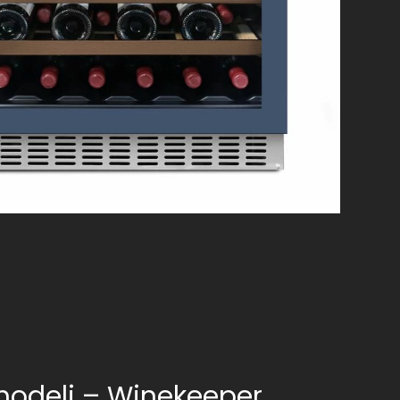
modeli – Winekeeper