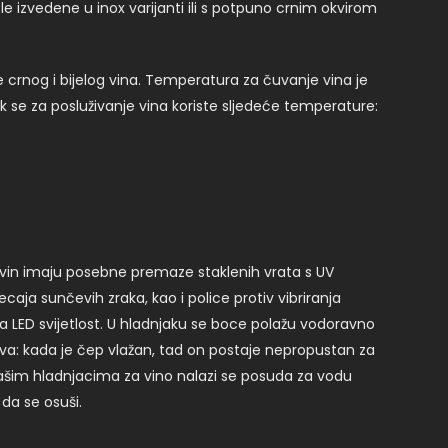
e izvedene u inox varijanti ili s potpuno crnim okvirom
crnog i bijelog vina. Temperatura za čuvanje vina je
 se za posluživanje vina koriste sljedeće temperature:
vin imaju posebne premaze staklenih vrata s UV
ecaja sunčevih zraka, kao i police protiv vibriranja
la LED svijetlost. U hladnjaku se boce polažu vodoravno
ova: kada je čep vlažan, tad on postaje nepropustan za
 našim hladnjacima za vino nalazi se posuda za vodu
 da se osuši.