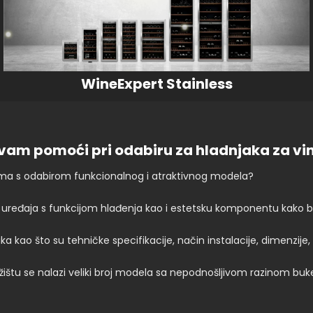
WineExpert Stainless
vam pomoći pri odabiru za hladnjaka za vin
blema s odabirom funkcionalnog i atraktivnog modela?
nog uređaja s funkcijom hlađenja kao i estetsku komponentu kako bi
 kao što su tehničke specifikacije, način instalacije, dimenzije, k
žištu se nalazi veliki broj modela sa nepodnošljivom razinom buke,