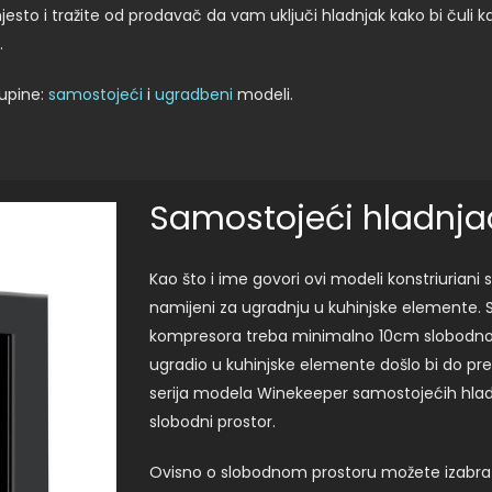
esto i tražite od prodavač da vam uključi hladnjak kako bi čuli k
.
kupine:
samostojeći
i
ugradbeni
modeli.
Samostojeći hladnjac
Kao što i ime govori ovi modeli konstriuriani
namijeni za ugradnju u kuhinjske elemente. 
kompresora treba minimalno 10cm slobodnog p
ugradio u kuhinjske elemente došlo bi do pre
serija modela Winekeeper samostojećih hladn
slobodni prostor.
Ovisno o slobodnom prostoru možete izabrat