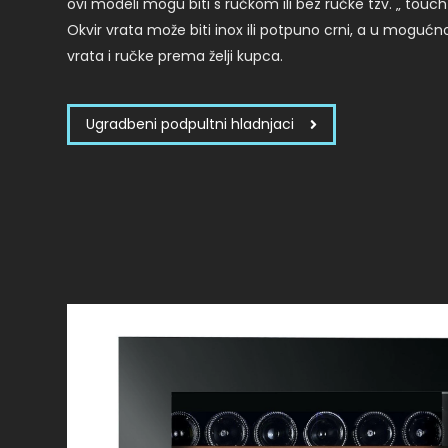
ovi modeli mogu biti s ručkom ili bez ručke tzv. „ touc
Okvir vrata može biti inox ili potpuno crni, a u moguć
vrata i ručke prema želji kupca.
Ugradbeni podpultni hladnjaci