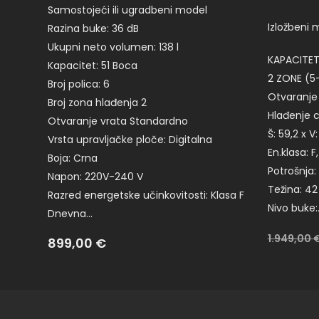
Samostojeći ili ugradbeni model
Izložbeni 
Razina buke: 36 dB
Ukupni neto volumen: 138 l
KAPACITE
Kapacitet: 51 Boca
2 ZONE (5
Broj polica: 6
Otvaranje 
Broj zona hlađenja 2
Hlađenje c
Otvaranje vrata Standardno
Š: 59,2 x V
Vrsta upravljačke ploče: Digitalna
En.klasa: F
Boja: Crna
Potrošnja
Napon: 220V-240 V
Težina: 42
Razred energetske učinkovitosti: Klasa F
Nivo buke:
Dnevna…
Bez
1.949,00
899,00
€
popusta: