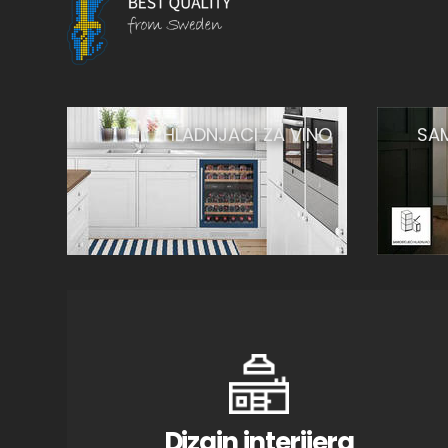
HLADNJACI ZA VINO
SA
Dizajn interijera