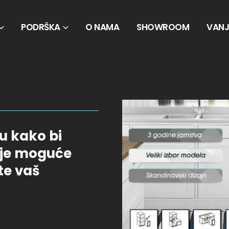
PODRŠKA
O NAMA
SHOWROOM
VANJ
su kako bi
lje moguće
te vaš