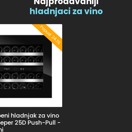
Najprodavaniji
hladnjaci za vino
Popust 24.1%
eni hladnjak za vino
eper 25D Push-Pull -
ni