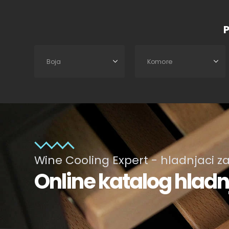
P
Wine Cooling Expert - hladnjaci za
Online katalog hladn