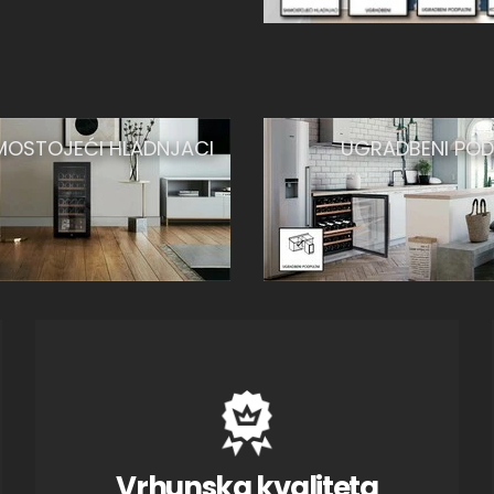
MOSTOJEĆI HLADNJACI
UGRADBENI POD
Vrhunska kvaliteta