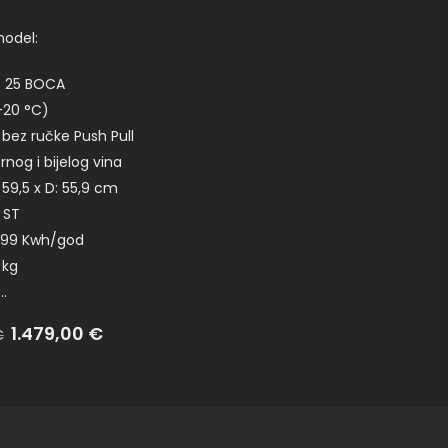
model:
T 25 BOCA
-20 °C)
bez ručke Push Pull
rnog i bijelog vina
: 59,5 x D: 55,9 cm
, ST
: 99 Kwh/god
 kg
…
Na
1.479,00
€
€
popustu: