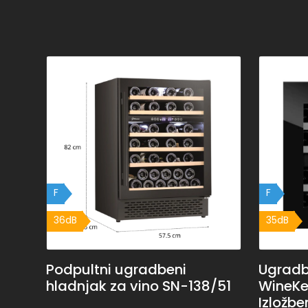
F
F
36dB
35dB
Podpultni ugradbeni
Ugradb
hladnjak za vino SN-138/51
WineKe
Izložbe