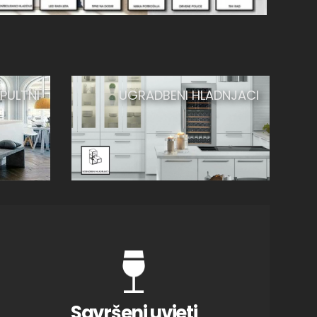
PULTNI
UGRADBENI HLADNJACI
Savršeni uvjeti