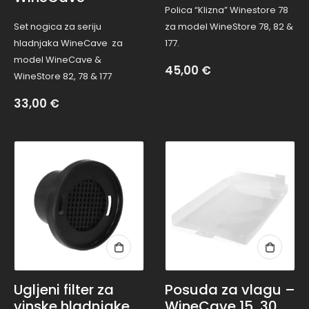
Polica “Klizna” Winestore 78
Set nogica za seriju
za model WineStore 78, 82 &
hladnjaka WineCave za
177.
model WineCave &
45,00
€
WineStore 82, 78 & 177
33,00
€
Ugljeni filter za
Posuda za vlagu –
vinske hladnjake
WineCave 15, 30,