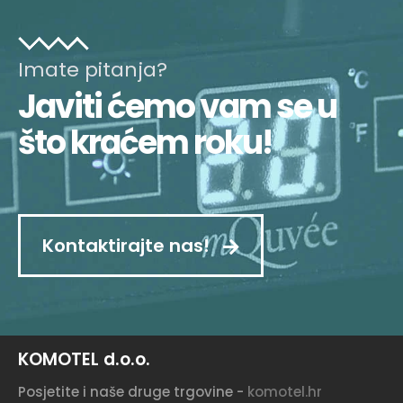
Imate pitanja?
Javiti ćemo vam se u
što kraćem roku!
Kontaktirajte nas!
KOMOTEL d.o.o.
Posjetite i naše druge trgovine -
komotel.hr