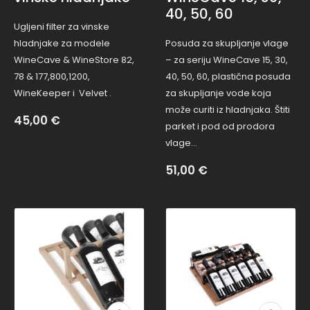
40, 50, 60
Ugljeni filter za vinske
hladnjake za modele
Posuda za skupljanje vlage
WineCave & WineStore 82,
– za seriju WineCave 15, 30,
78 & 177,800,1200,
40, 50, 60, plastična posuda
WineKeeper i Velvet .
za skupljanje vode koja
može curiti iz hladnjaka. Štiti
45,00
€
parket i pod od prodora
vlage…
51,00
€