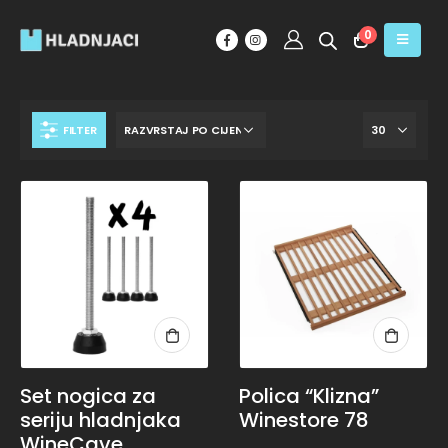
0
FILTER
Set nogica za
Polica “Klizna”
seriju hladnjaka
Winestore 78
WineCave