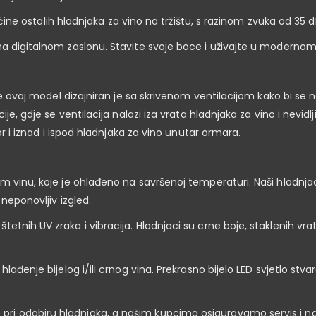
 većine ostalih hladnjaka za vino na tržištu, s razinom zvuka od 35
na digitalnom zaslonu. Stavite svoje boce i uživajte u modernom
 je ovaj model dizajniran je sa skrivenom ventilacijom kako bi s
je, gdje se ventilacija nalazi iza vrata hladnjaka za vino i nevidl
tor i iznad i ispod hladnjaka za vino unutar ormara.
om vinu, koje je ohlađeno na savršenoj temperaturi. Naši hladnja
neponovljiv izgled.
nih UV zraka i vibracija. Hladnjaci su crne boje, staklenih vrata 
hlađenje bijelog i/ili crnog vina. Prekrasno bijelo LED svjetlo s
ri odabiru hladnjaka, a našim kupcima osiguravamo servis i n