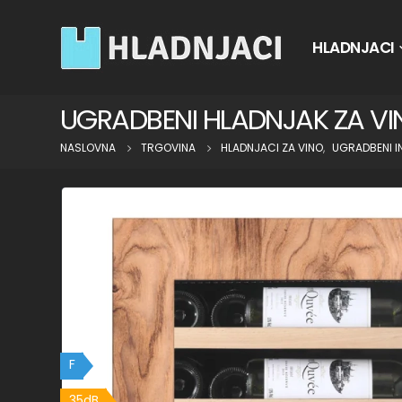
HLADNJACI
UGRADBENI HLADNJAK ZA V
NASLOVNA
TRGOVINA
HLADNJACI ZA VINO
,
UGRADBENI I
F
35dB