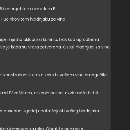
 dB i energetskim razredom F.
 i učinkovitom hladnjaku za vino
e neprimjetno uklopio u kuhinju, baš kao ugradbena
jiva je kada su vrata zatvorena. Ostali hladnjaci za vino
ci konstruirani su tako kako bi vašem vinu omogućile
s UV zaštitom, drvenih polica, okvir može biti ili
tvara poseban ugođaj unutrašnjosti vašeg hladnjaka.
akon jamstvenog roka. Obratite nam se s