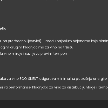
etla
+ na prethodnoj ljestvici) – među najboljim ocjenama koje hladn
ogim drugim hladnjacima za vino na tržištu
da vino miruje i sazrijeva pravim tempom
ka za vino ECO SILENT osigurava minimalnu potrošnju energije i 
zira performanse hladnjaka za vino za distribuciju vlage i tem