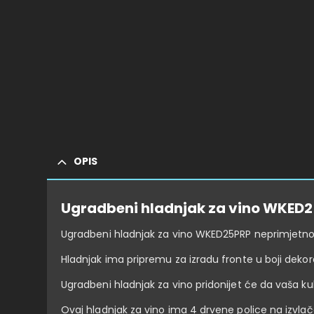
OPIS
Ugradbeni hladnjak za vino WKED
Ugradbeni hladnjak za vino WKED25PRP neprimjetno se
Hladnjak ima pripremu za izradu fronte u boji dekor
Ugradbeni hladnjak za vino pridonijet će da vaša ku
Ovaj hladnjak za vino ima 4 drvene police na izvla