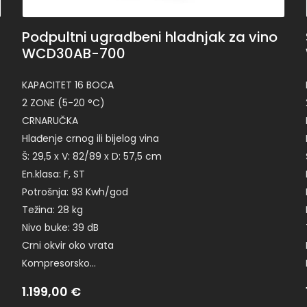
Podpultni ugradbeni hladnjak za vino
WCD30AB-700
KAPACITET 16 BOCA
2 ZONE (5-20 °C)
CRNARUČKA
Hlađenje crnog ili bijelog vina
Š: 29,5 x V: 82/89 x D: 57,5 cm
En.klasa: F, ST
Potrošnja: 93 Kwh/god
Težina: 28 kg
Nivo buke: 39 dB
Crni okvir oko vrata
Kompresorsko…
1.199,00
€