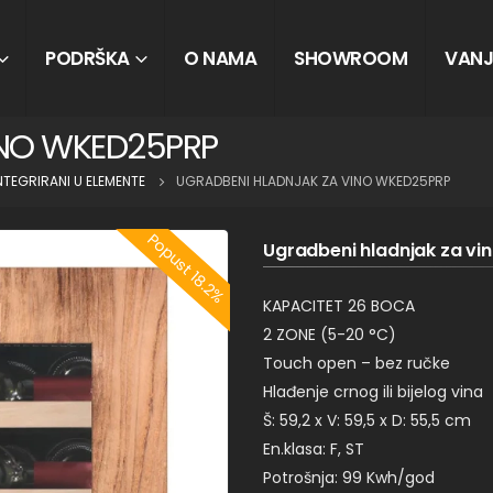
PODRŠKA
O NAMA
SHOWROOM
VANJ
INO WKED25PRP
NTEGRIRANI U ELEMENTE
UGRADBENI HLADNJAK ZA VINO WKED25PRP
Popust 18.2%
Ugradbeni hladnjak za v
KAPACITET 26 BOCA
2 ZONE (5-20 °C)
Touch open – bez ručke
Hlađenje crnog ili bijelog vina
Š: 59,2 x V: 59,5 x D: 55,5 cm
En.klasa: F, ST
Potrošnja: 99 Kwh/god