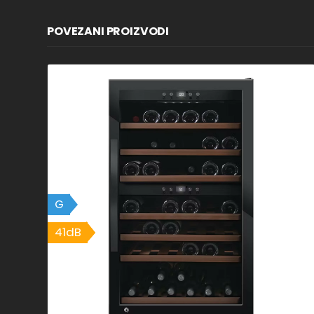
POVEZANI PROIZVODI
G
41dB
41dB