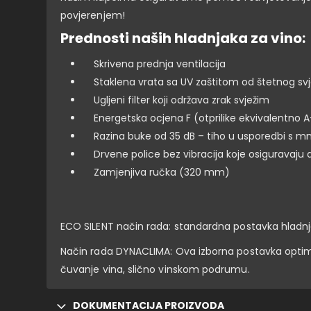
povjerenjem!
Prednosti naših hladnjaka za vino:
Skrivena prednja ventilacija
Staklena vrata sa UV zaštitom od štetnog svj
Ugljeni filter koji održava zrak svježim
Energetska ocjena F (otprilike ekvivalentno A
Razina buke od 35 dB – tiho u usporedbi s mn
Drvene police bez vibracija koje osiguravaju 
Zamjenjiva ručka (320 mm)
ECO SILENT način rada: standardna postavka hladnja
Način rada DYNACLIMA: Ova izborna postavka optimi
čuvanje vina, slično vinskom podrumu.
DOKUMENTACIJA PROIZVODA