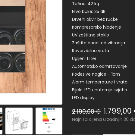
Težina: 42 kg
Nivo buke: 35 dB
Drveni okvir bez ručke
Kompresorsko hlađenje
UV zaštitno staklo
Zaštita boca od vibracija
Reverzibilna vrata
Ugljeni filter
Automatsko odmrzavanje
Podesive nogice – 1cm
Alarm temperature i vrata
Bijelo LED unutarnje svjetlo
LED display
1.799,00
2.199,00
€
Najniža cijena u zadnjih 30 