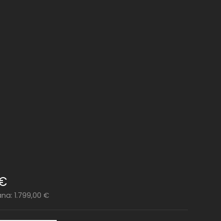
€
dana:
1.799,00
€