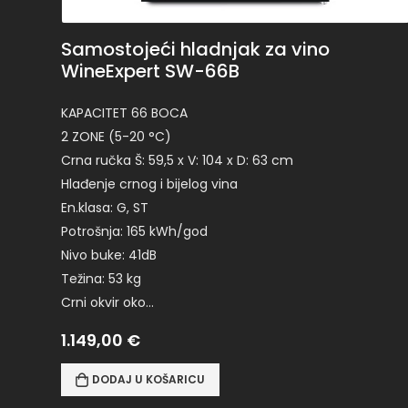
Samostojeći hladnjak za vino
WineExpert SW-66B
KAPACITET 66 BOCA
2 ZONE (5-20 °C)
Crna ručka Š: 59,5 x V: 104 x D: 63 cm
Hlađenje crnog i bijelog vina
En.klasa: G, ST
Potrošnja: 165 kWh/god
Nivo buke: 41dB
Težina: 53 kg
Crni okvir oko…
1.149,00
€
DODAJ U KOŠARICU