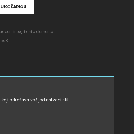
U KOŠARICU
adbeni integrirani u elemente
 35dB
oji odražava vaš jedinstveni stil.