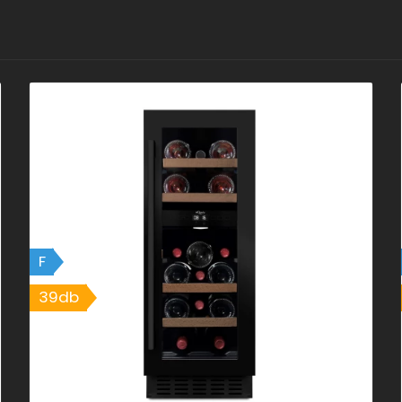
F
39db