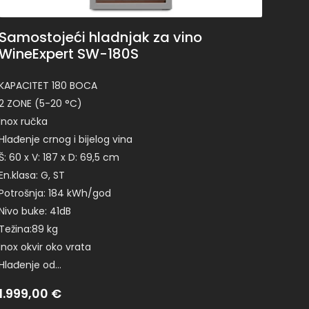
Samostojeći hladnjak za vino
WineExpert SW-180S
KAPACITET 180 BOCA
2 ZONE (5-20 °C)
Inox ručka
Hlađenje crnog i bijelog vina
Š: 60 x V: 187 x D: 69,5 cm
En.klasa: G, ST
Potrošnja: 184 kWh/god
Nivo buke: 41dB
Težina:89 kg
Inox okvir oko vrata
Hlađenje od…
1.999,00
€