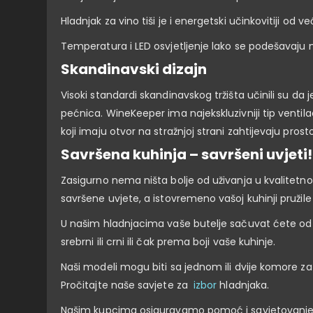
Hladnjak za vino tiši je i energetski učinkovitiji od
Temperatura i LED osvjetljenje lako se podešavaju 
Skandinavski dizajn
Visoki standardi skandinavskog tržišta učinili su da
pećnica. WineKeeper ima najekskluzivniji tip ventilaci
koji imaju otvor na stražnjoj strani zahtijevaju pros
Savršena kuhinja – savršeni uvjeti!
Zasigurno nema ništa bolje od uživanja u kvalitetn
savršene uvjete, a istovremeno vašoj kuhinji pružile 
U našim hladnjacima vaše butelje sačuvat ćete od štet
srebrni ili crni ili čak prema boji vaše kuhinje.
Naši modeli mogu biti sa jednom ili dvije komore za 
Pročitajte naše savjete za
izbor
hladnjaka.
Našim kupcima osiguravamo pomoć i savjetovanje p