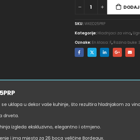
DODAJ 
SKU:
WKED25PRP
Kategorije:
Hladnjaci za vino
,
Ugr
Oznake:
En.klasa: F
,
Razina buke:
25PRP
 uklapa u dekor vaše kuhinje, što rezultira hladnjakom za vino k
a drveta.
hinja izgleda ekskluzivno, elegantno i otmjeno.
čenje i ima mjesta za 26 boca veličine Bordeaux.