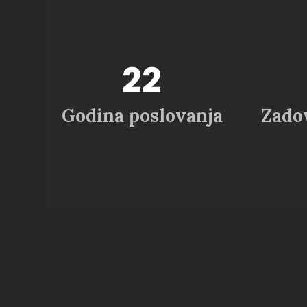
28
+
Godina poslovanja
Zadov