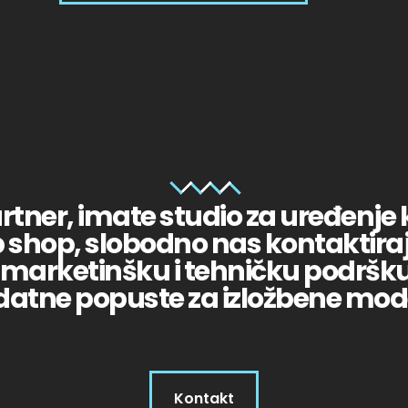
artner, imate studio za uređenje k
 shop, slobodno nas kontaktira
rketinšku i tehničku podršku, 
atne popuste za izložbene mod
Kontakt