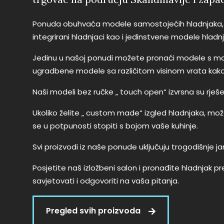
Ponuda obuhvaća modele samostojećih hladnjaka,
integrirani hladnjaci kao i jedinstvene modele hladnj
Jedinu u našoj ponudi možete pronaći modele s ma
ugradbene modele sa različitom visinom vrata kako b
Naši modeli bez ručke „ touch open“ izvrsna su rješen
Ukoliko želite „ custom made“ izgled hladnjaka, mož
se u potpunosti stopiti s bojom vaše kuhinje.
Svi proizvodi iz naše ponude uključuju trogodišnje j
Posjetite naš izložbeni salon i pronađite hladnjak
savjetovati i odgovoriti na vaša pitanja.
Pregled svih proizvoda