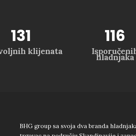
170
+
150
+
oljnih klijenata
Isporučeni
hladnjaka
BHG group sa svoja dva branda hladnjaka 
trgovac na području Skandinavije i zapa