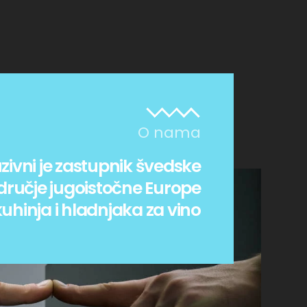
O nama
zivni je zastupnik švedske
dručje jugoistočne Europe
uhinja i hladnjaka za vino