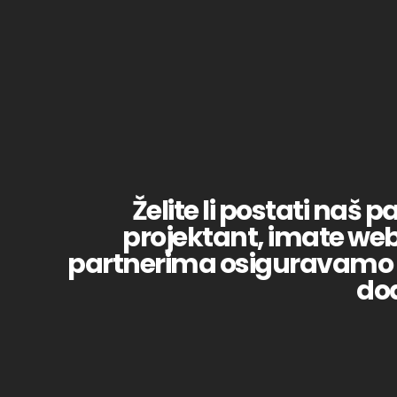
Želite li postati naš p
projektant, imate web
partnerima osiguravamo ma
dod