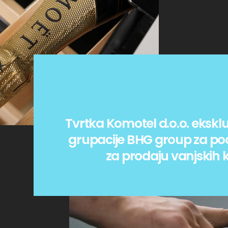
Tvrtka Komotel d.o.o. eksklu
grupacije BHG group za po
za prodaju vanjskih k