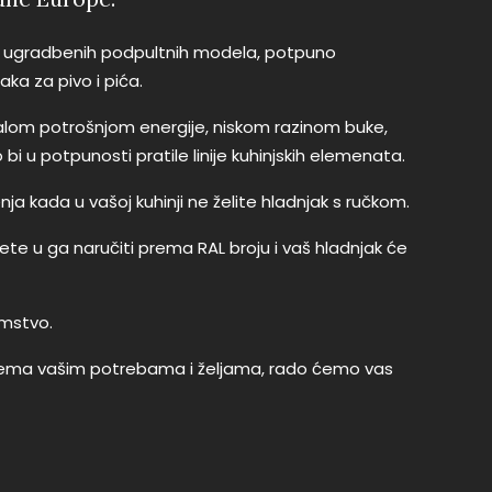
 ugradbenih podpultnih modela, potpuno
aka za pivo i pića.
lom potrošnjom energije, niskom razinom buke,
i u potpunosti pratile linije kuhinjskih elemenata.
ja kada u vašoj kuhinji ne želite hladnjak s ručkom.
ete u ga naručiti prema RAL broju i vaš hladnjak će
amstvo.
 prema vašim potrebama i željama, rado ćemo vas