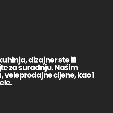
uhinja, dizajner ste ili
jte za suradnju. Našim
veleprodajne cijene, kao i
ele.