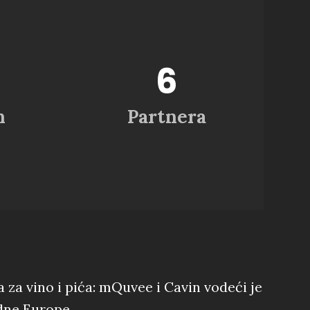
8
+
h
Partnera
za vino i pića: mQuvee i Cavin vodeći je
dne Europe.