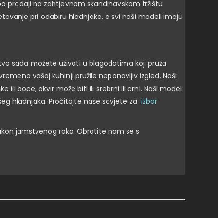
 po prodaji na zahtjevnom skandinavskom tržištu.
vanje pri odabiru hladnjaka, a svi naši modeli imaju
štvo sada možete uživati u blagodatima koji pruža
remeno vašoj kuhinji pružile neponovljiv izgled. Naši
i boce, okvir može biti ili srebrni ili crni. Naši modeli
eg hladnjaka. Pročitajte naše savjete za
izbor
akon jamstvenog roka. Obratite nam se s