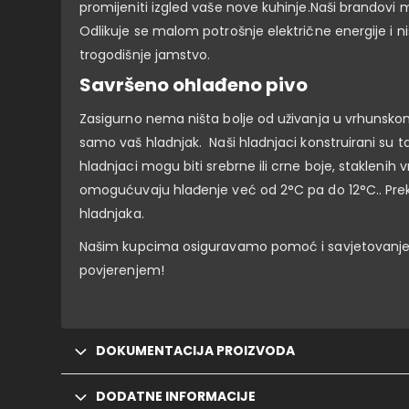
promijeniti izgled vaše nove kuhinje.Naši brandovi 
Odlikuje se malom potrošnje električne energije i
trogodišnje jamstvo.
Savršeno ohlađeno pivo
Zasigurno nema ništa bolje od uživanja u vrhunskom
samo vaš hladnjak. Naši hladnjaci konstruirani su ta
hladnjaci mogu biti srebrne ili crne boje, staklenih v
omogućuvaju hlađenje već od 2°C pa do 12°C.. Prekr
hladnjaka.
Našim kupcima osiguravamo pomoć i savjetovanje p
povjerenjem!
DOKUMENTACIJA PROIZVODA
DODATNE INFORMACIJE