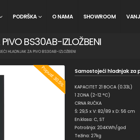
PODRŠKA
O NAMA
SHOWROOM
VANJ
PIVO BS30AB-IZLOŽBENI
ĆI HLADNJAK ZA PIVO BS30AB-IZLOŽBENI
Popust 30.5%
Samostojeći hladnjak za 
KAPACITET 21 BOCA (0.33L)
1 ZONA (2-12 °C)
CRNA RUČKA
Š: 29,5 x V: 82/89 x D: 56 cm
En.klasa: C, ST
Potrošnja: 204KWh/god
Težina: 27kg