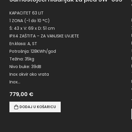
KAPACITET 63 LIT
1 ZONA (-1 do 10 °C)
Š: 43 x V: 69 x D: 51 cm
IPX4 ZAŠTITA – ZA VANJSKE UVJETE
En.klasa: A, ST
Potrošnja: 128KWh/god
Težina: 35kg
Nivo buke: 39dB
Inox okvir oko vrata
Inox…
779,00
€
DODAJ U KOŠARICU