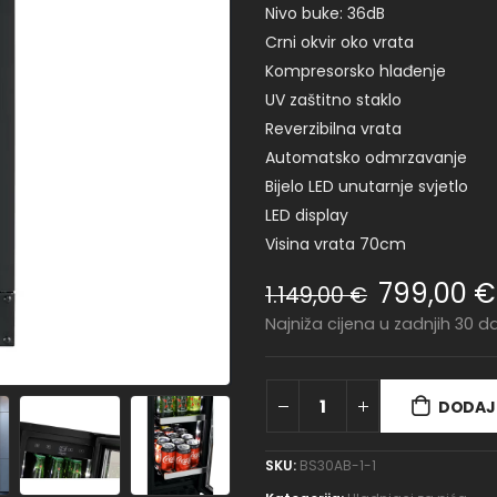
Nivo buke: 36dB
Crni okvir oko vrata
Kompresorsko hlađenje
UV zaštitno staklo
Reverzibilna vrata
Automatsko odmrzavanje
Bijelo LED unutarnje svjetlo
LED display
Visina vrata 70cm
799,00
€
1.149,00
€
Najniža cijena u zadnjih 30 
DODAJ 
SKU:
BS30AB-1-1