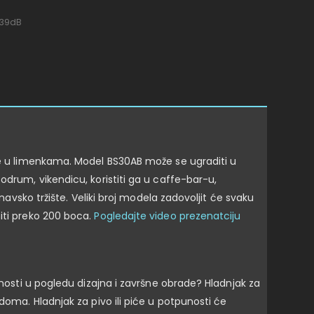
 39dB
ove u limenkama. Model BS30AB može se ugraditi u
odrum, vikendicu, koristiti ga u caffe-bar-u,
navsko tržište. Veliki broj modela zadovoljit će svaku
iti preko 200 boca.
Pogledajte video prezenatciju
ćnosti u pogledu dizajna i završne obrade? Hladnjak za
doma. Hladnjak za pivo ili piće u potpunosti će