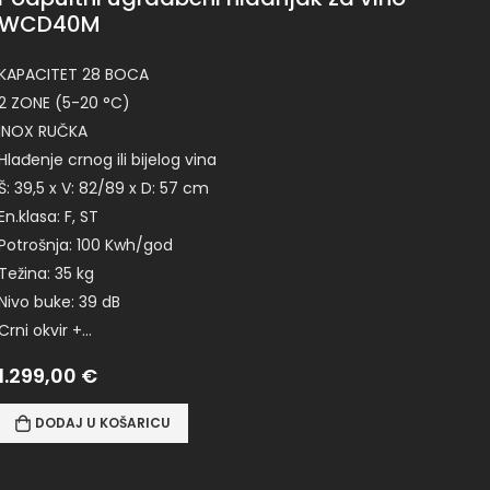
WCD40M
KAPACITET 28 BOCA
2 ZONE (5-20 °C)
INOX RUČKA
Hlađenje crnog ili bijelog vina
Š: 39,5 x V: 82/89 x D: 57 cm
En.klasa: F, ST
Potrošnja: 100 Kwh/god
Težina: 35 kg
Nivo buke: 39 dB
Crni okvir +…
1.299,00
€
DODAJ U KOŠARICU