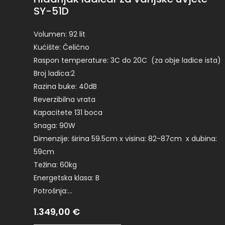
SY-51D
Volumen: 92 lit
Kućište: Čelično
Raspon temperature: 3C do 20C (za obje ladice ista)
Broj ladica:2
Razina buke: 40dB
Reverzibilna vrata
Kapacitete 131 boca
Snaga: 90W
Dimenzije: širina 59.5cm x visina: 82-87cm x dubina:
59cm
Težina: 60kg
Energetska klasa: B
Potrošnja:…
1.349,00
€