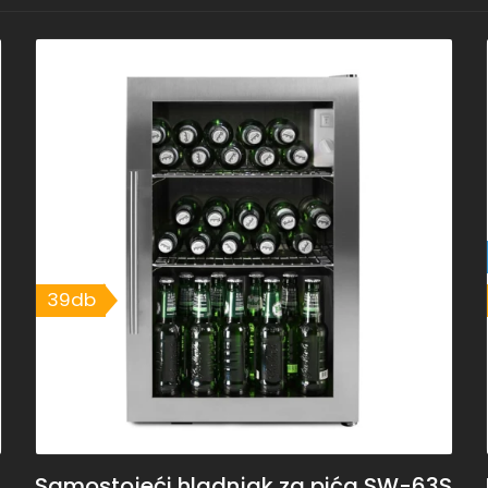
39db
Samostojeći hladnjak za pića SW-63S