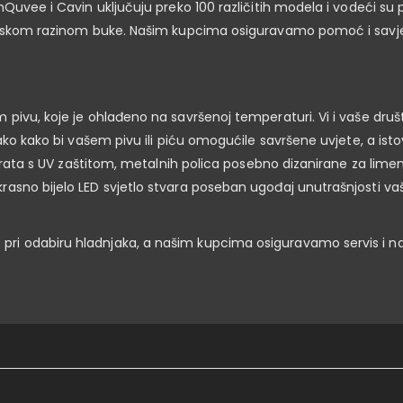
mQuvee i Cavin uključuju preko 100 različitih modela i vodeći su
 niskom razinom buke. Našim kupcima osiguravamo pomoć i savjeto
 pivu, koje je ohlađeno na savršenoj temperaturi. Vi i vaše dru
ko kako bi vašem pivu ili piću omogućile savršene uvjete, a istov
rata s UV zaštitom, metalnih polica posebno dizanirane za limenke il
asno bijelo LED svjetlo stvara poseban ugođaj unutrašnjosti vaš
ri odabiru hladnjaka, a našim kupcima osiguravamo servis i n