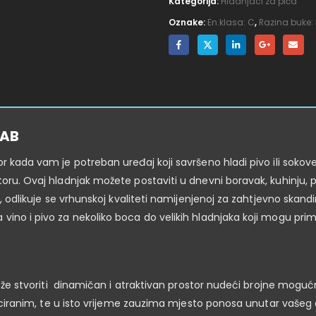
Kategorija:
Hladnjaci za pića
Oznake:
En.klasa: C
,
Razina buke:
0AB
or kada vam je potreban uređaj koji savršeno hladi pivo ili sok
toru. Ovaj hladnjak možete postaviti u dnevni boravak, kuhinju, p
e, odlikuje se vrhunskoj kvaliteti namijenjenoj za zahtjevno skandi
vino i pivo za nekoliko boca do velikih hladnjaka koji mogu prim
 može stvoriti dinamičan i atraktivan prostor nudeći brojne mogu
sticiranim, te u isto vrijeme zauzima mjesto ponosa unutar vašeg 