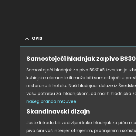
OPIS
Samostojeći hladnjak za pivo BS3
Samostojeći hladnjak za pivo BS30AB izvrstan je izb
kuhinjske elemente ili može biti samostojeći u pros
restoranu ili hotelu. Naši hladnjaci dolaze iz Švedsk
vašu potrebu za hladnjakom, od malih hladnjaka za 
našeg branda mQuvee
Skandinavski dizajn
Jeste li ikada bili zadivljeni kako hladnjak za pića
pivo čini vaš interijer otmjenim, profinjenim i sofi