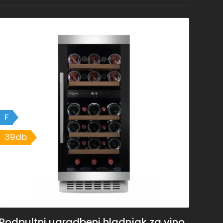
F
39db
Podpultni ugradbeni hladnjak za vino