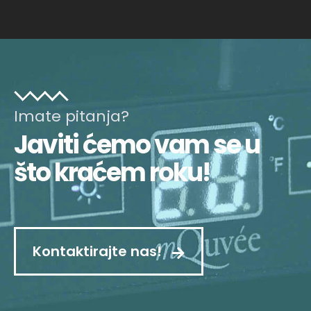
Imate pitanja?
Javiti ćemo vam se u
što kraćem roku!
Kontaktirajte nas!