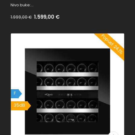
Nivo buke:…
Na
1.599,00
€
Bez
1.999,00
€
popustu:
popusta:
Popust 24.1%
F
35dB