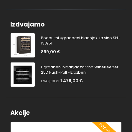
Izdvajamo
Podpultni ugradbeni hladnjak za vino SN-
138/51
899,00
€
Ugradbeni hladnjak za vino WineKeeper
25D Push-Pull -Izložbeni
1.479,00
€
Na
1.949,00
€
Bez
popustu:
popusta:
Akcije
Popust 7.7%