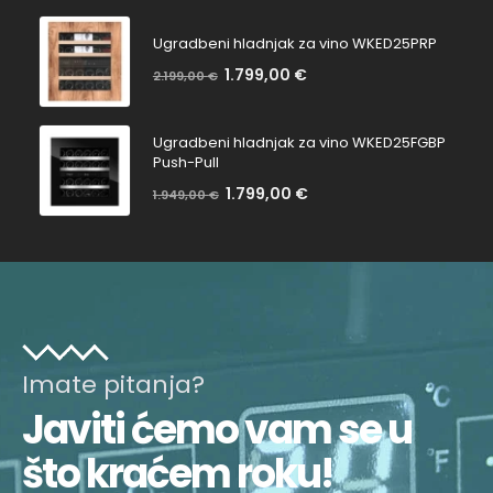
popustu:
popusta:
Ugradbeni hladnjak za vino WKED25PRP
1.799,00
€
Na
2.199,00
€
Bez
popustu:
popusta:
Ugradbeni hladnjak za vino WKED25FGBP
Push-Pull
1.799,00
€
Na
1.949,00
€
Bez
popustu:
popusta:
Imate pitanja?
Javiti ćemo vam se u
što kraćem roku!