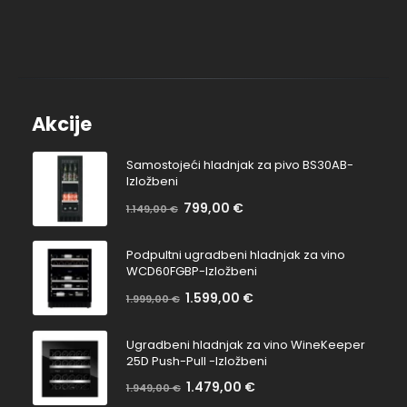
Akcije
Samostojeći hladnjak za pivo BS30AB-
Izložbeni
799,00
€
Na
1.149,00
€
Bez
popustu:
popusta:
Podpultni ugradbeni hladnjak za vino
WCD60FGBP-Izložbeni
1.599,00
€
Na
1.999,00
€
Bez
popustu:
popusta:
Ugradbeni hladnjak za vino WineKeeper
25D Push-Pull -Izložbeni
1.479,00
€
Na
1.949,00
€
Bez