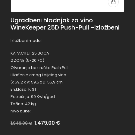
Ugradbeni hladnjak za vino
WineKeeper 25D Push-Pull -Izložbeni
Izložbeni model:
KAPACITET 25 BOCA
2 ZONE (5-20 °C)
Otvaranje bez ručke Push Pull
Hlađenje crnog i bijelog vina
Š: 59,2 x V: 59,5 x D: 55,9 cm
En.klasa: F, ST
Potrošnja: 99 Kwh/god
Težina: 42 kg
Nivo buke:…
Na
1.479,00
€
Bez
1.949,00
€
popustu:
popusta: