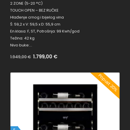
2 ZONE (5-20 °C)
TOUCH OPEN – BEZ RUČKE
Hlađenje crnog i bijelog vina
Š: 59,2 x V: 59,5 x D: 55,9 cm
En.klasa: F, ST, Potrošnja: 99 Kwh/god
Težina: 42 kg
Nivo buke:…
Na
1.799,00
€
Bez
1.949,00
€
popustu:
popusta:
Popust 20%
F