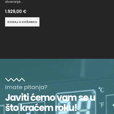
stvaranje…
1.929,00
€
DODAJ U KOŠARICU
Imate pitanja?
Javiti ćemo vam se u
što kraćem roku!