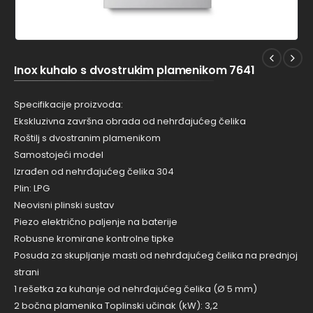
Inox kuhalo s dvostrukim plamenikom 7641
Specifikacije proizvoda:
Ekskluzivna završna obrada od nehrđajućeg čelika
Roštilj s dvostranim plamenikom
Samostojeći model
Izrađen od nehrđajućeg čelika 304
Plin: LPG
Neovisni plinski sustav
Piezo električno paljenje na baterije
Robusne kromirane kontrolne tipke
Posuda za skupljanje masti od nehrđajućeg čelika na prednjoj
strani
1 rešetka za kuhanje od nehrđajućeg čelika (Ø 5 mm)
2 bočna plamenika Toplinski učinak (kW): 3,2