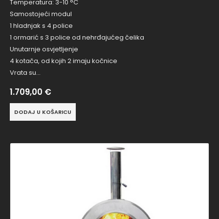
Temperatura: 3-10 °C
Samostojeći modul
1 hladnjak s 4 police
1 ormarić s 3 police od nehrđajućeg čelika
Unutarnje osvjetljenje
4 kotača, od kojih 2 imaju kočnice
Vrata su…
1.709,00
€
DODAJ U KOŠARICU