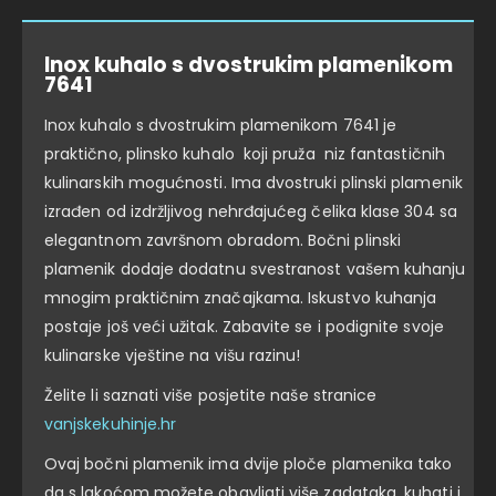
Inox kuhalo s dvostrukim plamenikom
7641
Inox kuhalo s dvostrukim plamenikom 7641 je
praktično, plinsko kuhalo koji pruža niz fantastičnih
kulinarskih mogućnosti. Ima dvostruki plinski plamenik
izrađen od izdržljivog nehrđajućeg čelika klase 304 sa
elegantnom završnom obradom. Bočni plinski
plamenik dodaje dodatnu svestranost vašem kuhanju
mnogim praktičnim značajkama. Iskustvo kuhanja
postaje još veći užitak. Zabavite se i podignite svoje
kulinarske vještine na višu razinu!
Želite li saznati više posjetite naše stranice
vanjskekuhinje.hr
Ovaj bočni plamenik ima dvije ploče plamenika tako
da s lakoćom možete obavljati više zadataka, kuhati i