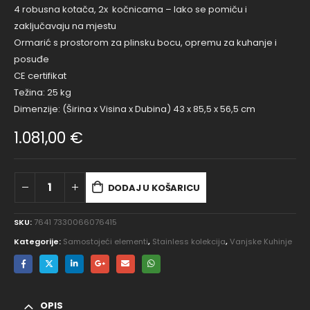
4 robusna kotača, 2x kočnicama – lako se pomiču i
zaključavaju na mjestu
Ormarić s prostorom za plinsku bocu, opremu za kuhanje i
posuđe
CE certifikat
Težina: 25 kg
Dimenzije: (Širina x Visina x Dubina) 43 x 85,5 x 56,5 cm
1.081,00
€
DODAJ U KOŠARICU
SKU:
7641 7330066076415
Kategorije:
Samostojeći elementi
,
Stainless kolekcija
,
Vanjske Kuhinje
OPIS