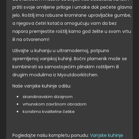
pržiti svoje omiljene priloge i umake dok pečete glavno
jelo. Roštilj ima robusne kromirane upravljačke gumbe,
a njegova četiri kotača omogućuju vam da bez
napora premjestite roštilj kamo god želite u svom vrtu
ili na otvorenom!
Uživajte u kuhanju u ultramodernoj, potpuno
opremljenoj vanjskoj kuhinji. Bočni plamenik može se
kombinirati sa samostojećim plinskim roštiljem ili
drugim modulima iz Myoutdoorkitchen.
Naše vanjske kuhinje odišu:
skandinavskim dizajnom
vrhunskom završnom obradom
koristimo kvalitetne čelike
Pogledajte našu kompletu ponudu:
Vanjske kuhinje