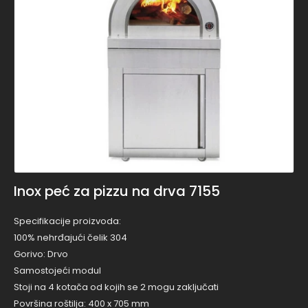
Inox peć za pizzu na drva 7155
Specifikacije proizvoda:
100% nehrđajući čelik 304
Gorivo: Drvo
Samostojeći modul
Stoji na 4 kotača od kojih se 2 mogu zaključati
Površina roštilja: 400 x 705 mm