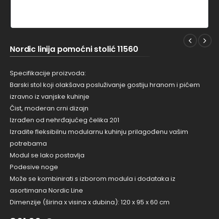
Nordic linija pomoćni stolić 11560
Specifikacije proizvoda:
Barski stol koji olakšava posluživanje gostiju hranom i pićem
izravno iz vanjske kuhinje
Čist, moderan crni dizajn
Izrađen od nehrđajućeg čelika 201
Izradite fleksibilnu modularnu kuhinju prilagođenu vašim
potrebama
Modul se lako postavlja
Podesive noge
Može se kombinirati s izborom modula i dodataka iz
asortimana Nordic Line
Dimenzije (širina x visina x dubina): 120 x 95 x 60 cm