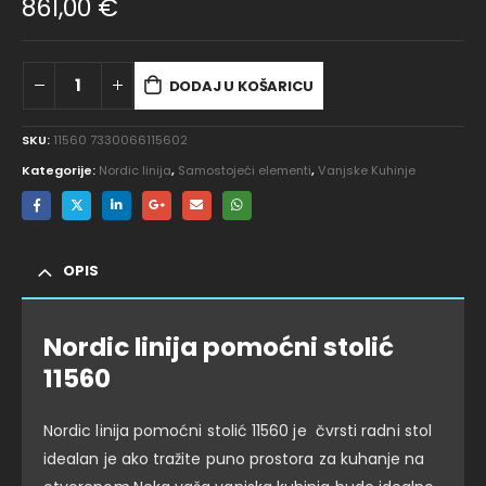
861,00
€
DODAJ U KOŠARICU
SKU:
11560 7330066115602
Kategorije:
Nordic linija
,
Samostojeći elementi
,
Vanjske Kuhinje
OPIS
Nordic linija pomoćni stolić
11560
Nordic linija pomoćni stolić 11560 je čvrsti radni stol
idealan je ako tražite puno prostora za kuhanje na