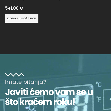
541,00
€
DODAJ U KOŠARICU
Imate pitanja?
Javiti ćemo vam se u
što kraćem roku!