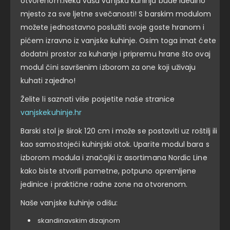
otvorenom.Neka vaša vanjska kuhinja bude idealno
mjesto za sve ljetne svečanosti! S barskim modulom
možete jednostavno poslužiti svoje goste hranom i
pićem izravno iz vanjske kuhinje. Osim toga imat ćete
dodatni prostor za kuhanje i pripremu hrane što ovaj
modul čini savršenim izborom za one koji uživaju
kuhati zajedno!
Želite li saznati više posjetite naše stranice
vanjskekuhinje.hr
Barski stol je širok 120 cm i može se postaviti uz roštilj ili
kao samostojeći kuhinjski otok. Uparite modul bara s
izborom modula i značajki iz asortimana Nordic Line
kako biste stvorili pametne, potpuno opremljene
jedinice i praktične radne zone na otvorenom.
Naše vanjske kuhinje odišu:
skandinavskim dizajnom