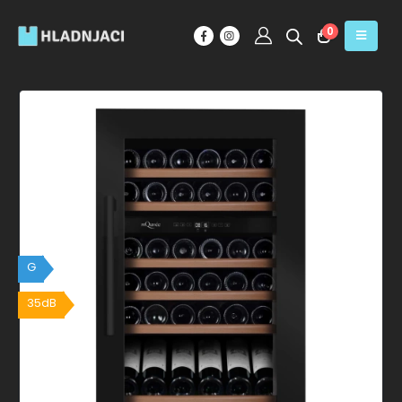
0
G
35dB