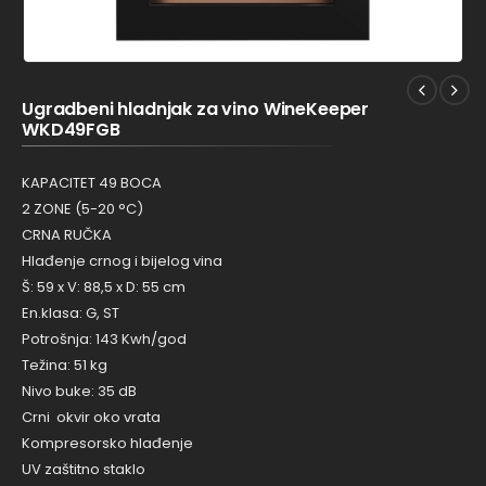
Ugradbeni hladnjak za vino WineKeeper
WKD49FGB
KAPACITET 49 BOCA
2 ZONE (5-20 °C)
CRNA RUČKA
Hlađenje crnog i bijelog vina
Š: 59 x V: 88,5 x D: 55 cm
En.klasa: G, ST
Potrošnja: 143 Kwh/god
Težina: 51 kg
Nivo buke: 35 dB
Crni okvir oko vrata
Kompresorsko hlađenje
UV zaštitno staklo