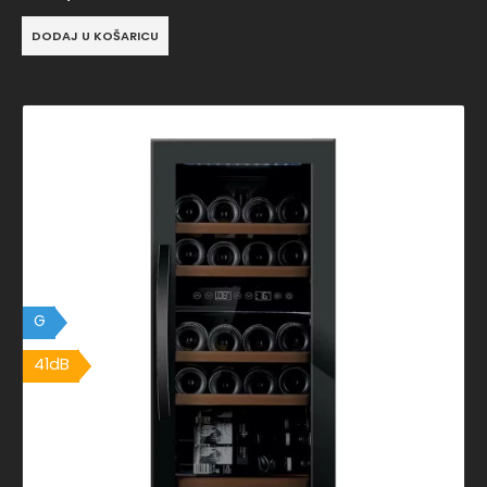
DODAJ U KOŠARICU
G
41dB
41dB