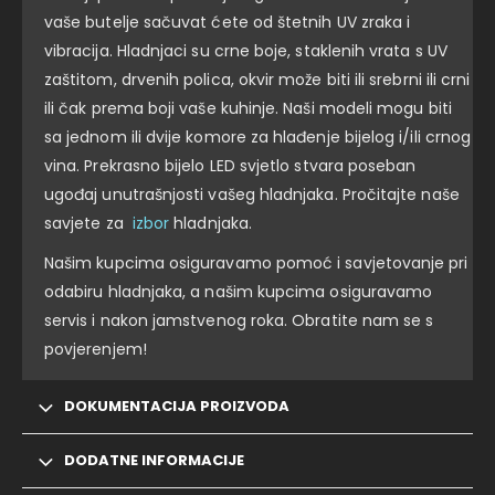
vaše butelje sačuvat ćete od štetnih UV zraka i
vibracija. Hladnjaci su crne boje, staklenih vrata s UV
zaštitom, drvenih polica, okvir može biti ili srebrni ili crni
ili čak prema boji vaše kuhinje. Naši modeli mogu biti
sa jednom ili dvije komore za hlađenje bijelog i/ili crnog
vina. Prekrasno bijelo LED svjetlo stvara poseban
ugođaj unutrašnjosti vašeg hladnjaka. Pročitajte naše
savjete za
izbor
hladnjaka.
Našim kupcima osiguravamo pomoć i savjetovanje pri
odabiru hladnjaka, a našim kupcima osiguravamo
servis i nakon jamstvenog roka. Obratite nam se s
povjerenjem!
DOKUMENTACIJA PROIZVODA
DODATNE INFORMACIJE