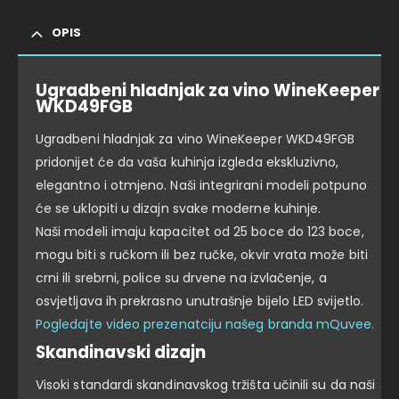
OPIS
Ugradbeni hladnjak za vino WineKeeper
WKD49FGB
Ugradbeni hladnjak za vino WineKeeper WKD49FGB
pridonijet će da vaša kuhinja izgleda ekskluzivno,
elegantno i otmjeno. Naši integrirani modeli potpuno
će se uklopiti u dizajn svake moderne kuhinje.
Naši modeli imaju kapacitet od 25 boce do 123 boce,
mogu biti s ručkom ili bez ručke, okvir vrata može biti
crni ili srebrni, police su drvene na izvlačenje, a
osvjetljava ih prekrasno unutrašnje bijelo LED svijetlo.
Pogledajte video prezenatciju našeg branda mQuvee.
Skandinavski dizajn
Visoki standardi skandinavskog tržišta učinili su da naši