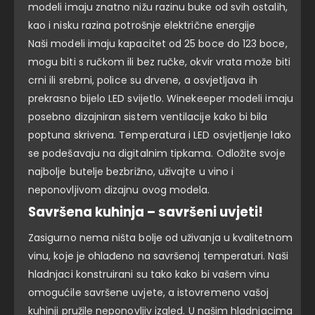
modeli imaju znatno nižu razinu buke od svih ostalih,
kao i nisku razina potrošnje električne energije
Naši modeli imaju kapacitet od 25 boce do 123 boce,
mogu biti s ručkom ili bez ručke, okvir vrata može biti
crni ili srebrni, police su drvene, a osvjetljava ih
prekrasno bijelo LED svijetlo. Winekeeper modeli imaju
posebno dizajniran sistem ventilacije kako bi bila
poptuna skrivena.
Temperatura i LED osvjetljenje lako
se podešavaju na digitalnim tipkama. Odložite svoje
najbolje butelje bezbrižno, uživajte u vino i
neponovljivom dizajnu ovog modela.
Savršena kuhinja – savršeni uvjeti!
Zasigurno nema ništa bolje od uživanja u kvalitetnom
vinu, koje je ohlađeno na savršenoj temperaturi. Naši
hladnjaci konstruirani su tako kako bi vašem vinu
omogućile savršene uvjete, a istovremeno vašoj
kuhinji pružile neponovljiv izgled. U našim hladnjacima