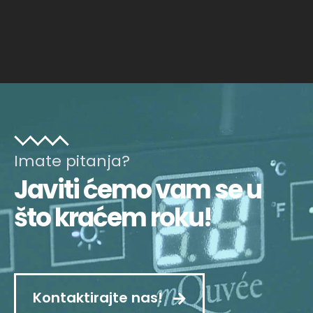
Imate pitanja?
Javiti ćemo vam se u
što kraćem roku!
Kontaktirajte nas!