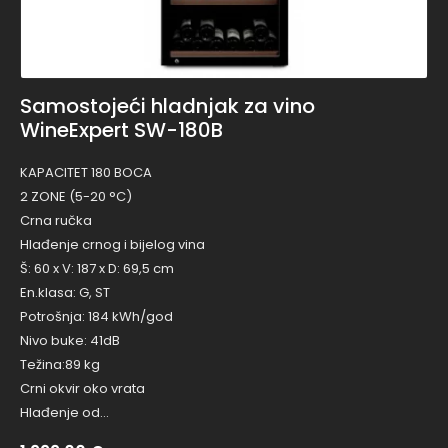
Samostojeći hladnjak za vino
WineExpert SW-180B
KAPACITET 180 BOCA
2 ZONE (5-20 °C)
Crna ručka
Hlađenje crnog i bijelog vina
Š: 60 x V: 187 x D: 69,5 cm
En.klasa: G, ST
Potrošnja: 184 kWh/god
Nivo buke: 41dB
Težina:89 kg
Crni okvir oko vrata
Hlađenje od…