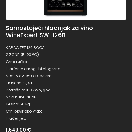
Samostojeći hladnjak za vino
WineExpert SW-126B
KAPACITET 126 BOCA
2 ZONE (5-20 °C)
Crna ručka
Hlađenje crnog i bijelog vina
Š: 59,5 x V: 159 x D: 63 cm
En.klasa: G, ST
Potrošnja: 180 kWh/god
Nivo buke: 46dB
Težina: 70 kg
Crni okvir oko vrata
Hlađenje…
1.649,00
€