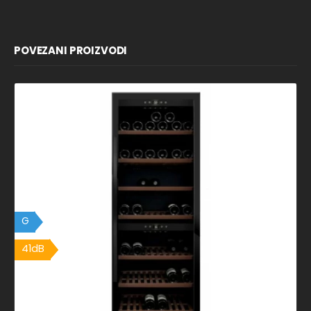
POVEZANI PROIZVODI
G
41dB
41dB