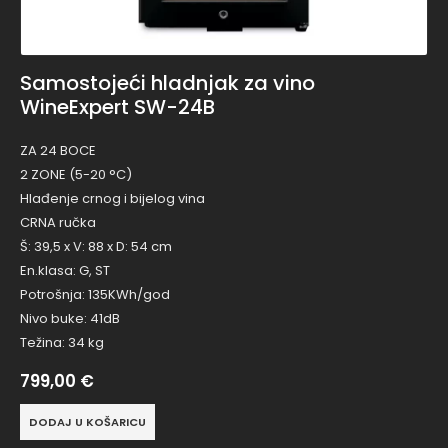
Samostojeći hladnjak za vino
WineExpert SW-24B
ZA 24 BOCE
2 ZONE (5-20 °C)
Hlađenje crnog i bijelog vina
CRNA ručka
Š: 39,5 x V: 88 x D: 54 cm
En.klasa: G, ST
Potrošnja: 135KWh/god
Nivo buke: 41dB
Težina: 34 kg
799,00
€
DODAJ U KOŠARICU