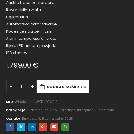
Zaštita boca od vibracija
Reverzibilna vrata
Ugljeni filter
Automatsko odmrzavanje
Podesive nogice – 1cm
Alarm temperature i vrata
Bijelo LED unutarnje svjetlo
LED display
1.799,00
€
DODAJ U KOŠARICU
SKU:
WineKeeper WKD49FGB-1
Kategorije:
Hladnjaci za vino
,
Ugradbeni integrirani u elemente
Oznake:
En.klasa: G
,
Razina buke: 35dB