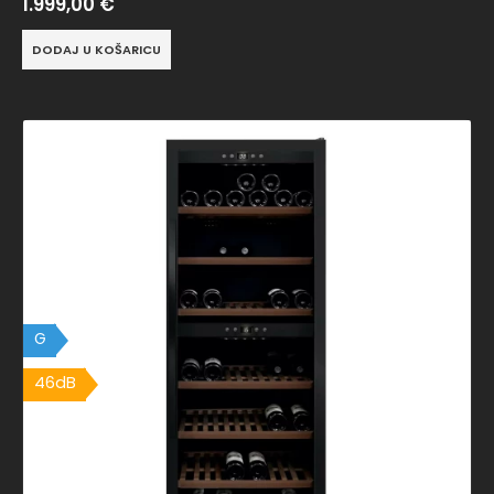
1.999,00
€
DODAJ U KOŠARICU
G
46dB