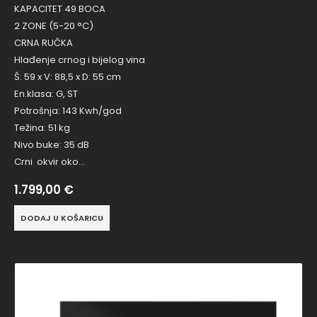
KAPACITET 49 BOCA
2 ZONE (5-20 °C)
CRNA RUČKA
Hlađenje crnog i bijelog vina
Š: 59 x V: 88,5 x D: 55 cm
En.klasa: G, ST
Potrošnja: 143 Kwh/god
Težina: 51 kg
Nivo buke: 35 dB
Crni okvir oko…
1.799,00
€
DODAJ U KOŠARICU