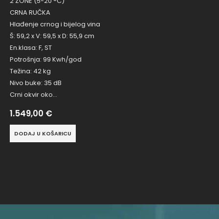
2 ZONE (5-20 °C)
CRNA RUČKA
Hlađenje crnog i bijelog vina
Š: 59,2 x V: 59,5 x D: 55,9 cm
En.klasa: F, ST
Potrošnja: 99 Kwh/god
Težina: 42 kg
Nivo buke: 35 dB
Crni okvir oko…
1.549,00
€
DODAJ U KOŠARICU