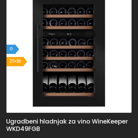
G
35dB
Ugradbeni hladnjak za vino WineKeeper
WKD49FGB