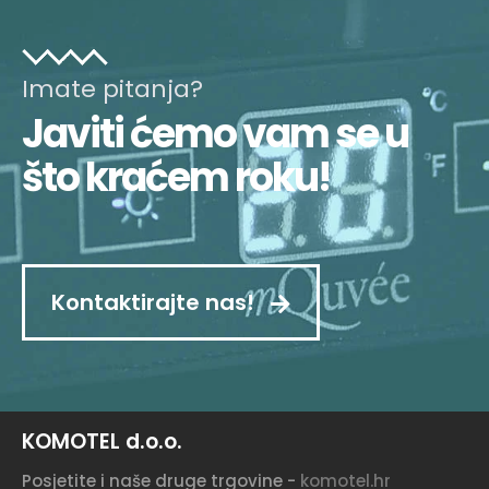
Imate pitanja?
Javiti ćemo vam se u
što kraćem roku!
Kontaktirajte nas!
KOMOTEL d.o.o.
Posjetite i naše druge trgovine -
komotel.hr