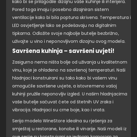
kako bi se prilagodile dizajnu vaše kuhinje ili interijera.
Pored toga imaju i posebno dizajniran sistem
ventilacije kako bi bila poptuna skrivena.
Temperatura i
LED osvjetljenje lako se podešavaju na digitalnim
tipkama. Odložite svoje najbolje butelje bezbrižno,
uživajte u vino i neponovljivom dizajnu ovog modela.
Savršena kuhinja – savršeni uvjeti!
Zasigurno nema ništa bolje od uživanja u kvalitetnom
vinu, koje je ohlađeno na savršenoj temperaturi. Naši
hladnjaci konstruirani su tako kako bi vašem vinu
omogućile savršene uvjete, a istovremeno vašoj
kuhinji pružile neponovljiv izgled. U našim hladnjacima
vaše butelje sačuvat ćete od štetnih UV zraka i
vibracija. Hladnjaci su crne boje, kao i vrata.
Serija modela WineStore idealna su rješenja za
smještaj u restorane, konobe ili vinarije. Naši modeli iz
ove serije su konstruirani sa jednom komorom za