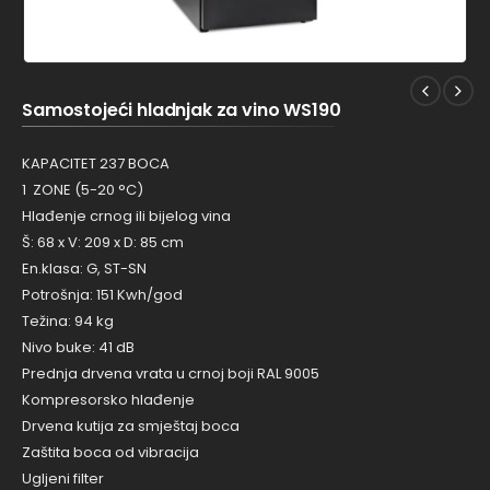
Samostojeći hladnjak za vino WS190
KAPACITET 237 BOCA
1 ZONE (5-20 °C)
Hlađenje crnog ili bijelog vina
Š: 68 x V: 209 x D: 85 cm
En.klasa: G, ST-SN
Potrošnja: 151 Kwh/god
Težina: 94 kg
Nivo buke: 41 dB
Prednja drvena vrata u crnoj boji RAL 9005
Kompresorsko hlađenje
Drvena kutija za smještaj boca
Zaštita boca od vibracija
Ugljeni filter