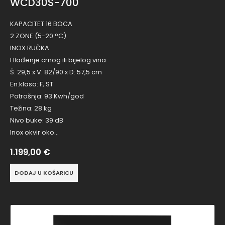
WCD30S-700
KAPACITET 16 BOCA
2 ZONE (5-20 °C)
INOX RUČKA
Hlađenje crnog ili bijelog vina
Š: 29,5 x V: 82/90 x D: 57,5 cm
En.klasa: F, ST
Potrošnja: 93 Kwh/god
Težina: 28 kg
Nivo buke: 39 dB
Inox okvir oko…
1.199,00
€
DODAJ U KOŠARICU