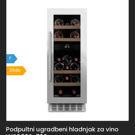
F
39db
Podpultni ugradbeni hladnjak za vino