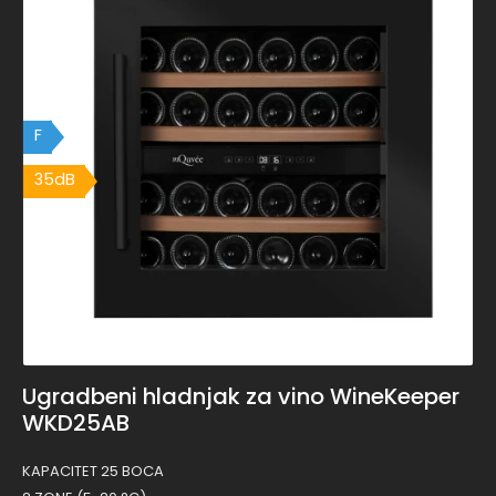
F
35dB
Ugradbeni hladnjak za vino WineKeeper
WKD25AB
KAPACITET 25 BOCA