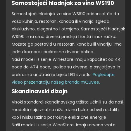
Samostojeći hladnjak za vino WS190
Samostojeći hladnjak za vino WS190 pridonijet će da
vaša kuhinja, restoran, konoba ili vinarija izgleda
ekskluzivno, elegantno i otmjeno. Samostojeći hladnjak
WS190 ima crnu drvenu prednju frontu i inox ručku.
Možete ga postaviti u restoran, konobu ili vinariju, ima
jednu komore i prekrasne drvene police.
Naši modeli iz serije Winestore imaju kapacitet od 44
boce do 474 boce, police su drvene. a osvjetljava ih
prekrasno unutrašnje bijelo LED svijetlo.
Pogledajte
video prezenatciju našeg branda mQuvee.
Skandinavski dizajn
Visoki standardi skandinavskog tržišta učinili su da naši
modeli imaju znatno nižu razinu buke od svih ostalih,
kao i nisku razina potrošnje električne energije
Naši modeli iz serije WineStore imaju drvena vrata