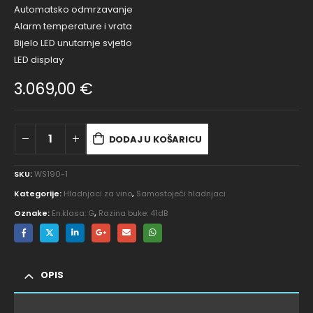
Automatsko odmrzavanje
Alarm temperature i vrata
Bijelo LED unutarnje svjetlo
LED display
3.069,00
€
DODAJ U KOŠARICU
SKU:
WS190-1
Kategorije:
Hladnjaci za vino
,
Samostojeći hladnjaci
Oznake:
En.klasa: G
,
Razina buke: 41dB
OPIS