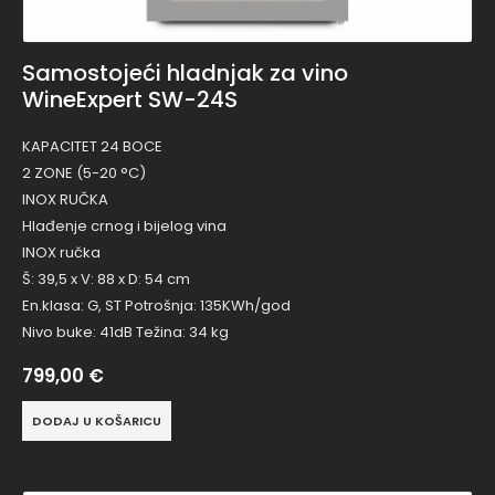
Samostojeći hladnjak za vino
WineExpert SW-24S
KAPACITET 24 BOCE
2 ZONE (5-20 °C)
INOX RUČKA
Hlađenje crnog i bijelog vina
INOX ručka
Š: 39,5 x V: 88 x D: 54 cm
En.klasa: G, ST Potrošnja: 135KWh/god
Nivo buke: 41dB Težina: 34 kg
799,00
€
DODAJ U KOŠARICU