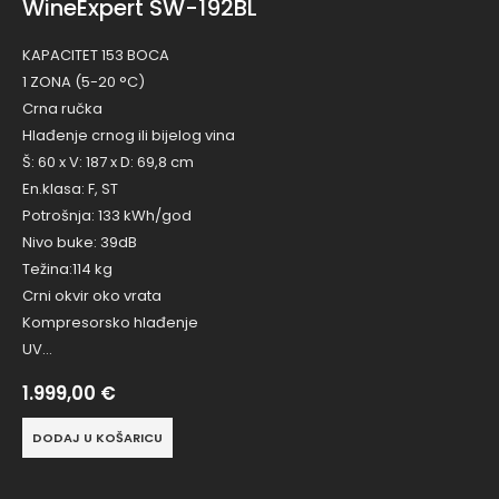
WineExpert SW-192BL
KAPACITET 153 BOCA
1 ZONA (5-20 °C)
Crna ručka
Hlađenje crnog ili bijelog vina
Š: 60 x V: 187 x D: 69,8 cm
En.klasa: F, ST
Potrošnja: 133 kWh/god
Nivo buke: 39dB
Težina:114 kg
Crni okvir oko vrata
Kompresorsko hlađenje
UV…
1.999,00
€
DODAJ U KOŠARICU