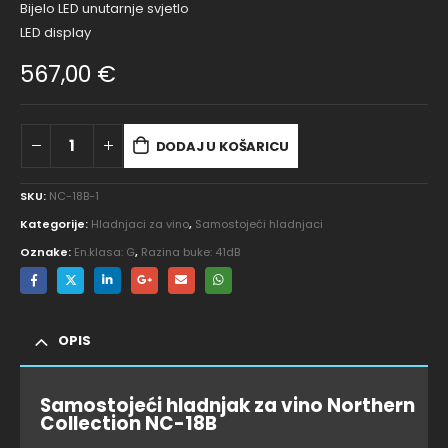
Bijelo LED unutarnje svjetlo
LED display
567,00
€
DODAJ U KOŠARICU
SKU:
NC-18B-1
Kategorije:
Hladnjaci za vino
,
Samostojeći hladnjaci
Oznake:
En.klasa: G
,
Razina buke: 41dB
OPIS
Samostojeći hladnjak za vino Northern
Collection NC-18B