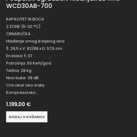
WCD30AB-700
KAPACITET 16 BOCA
2 ZONE (5-20 °C)
CRNARUČKA
Hlađenje crnog ili bijelog vina
Š: 29,5 x V: 82/89 x D: 57,5 cm
En.klasa: F, ST
Potrošnja: 93 Kwh/god
Težina: 28 kg
Nivo buke: 39 dB
Crni okvir oko vrata
Kompresorsko…
1.199,00
€
DODAJ U KOŠARICU