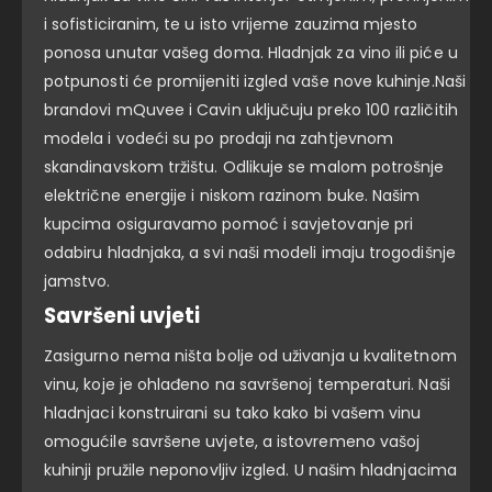
i sofisticiranim, te u isto vrijeme zauzima mjesto
ponosa unutar vašeg doma. Hladnjak za vino ili piće u
potpunosti će promijeniti izgled vaše nove kuhinje.Naši
brandovi mQuvee i Cavin uključuju preko 100 različitih
modela i vodeći su po prodaji na zahtjevnom
skandinavskom tržištu. Odlikuje se malom potrošnje
električne energije i niskom razinom buke. Našim
kupcima osiguravamo pomoć i savjetovanje pri
odabiru hladnjaka, a svi naši modeli imaju trogodišnje
jamstvo.
Savršeni uvjeti
Zasigurno nema ništa bolje od uživanja u kvalitetnom
vinu, koje je ohlađeno na savršenoj temperaturi. Naši
hladnjaci konstruirani su tako kako bi vašem vinu
omogućile savršene uvjete, a istovremeno vašoj
kuhinji pružile neponovljiv izgled. U našim hladnjacima