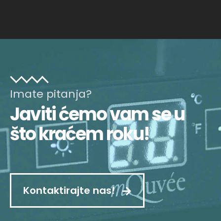
Imate pitanja?
Javiti ćemo vam se u
što kraćem roku!
Kontaktirajte nas!