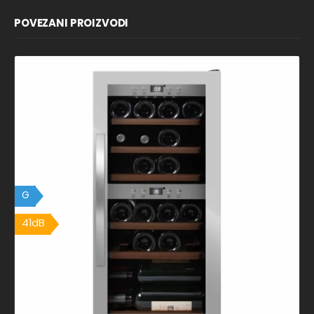
POVEZANI PROIZVODI
G
41dB
41dB