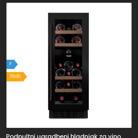
F
39db
Podpultni ugradbeni hladnjak za vino