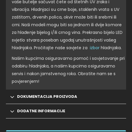
vaše butelje sačuvat ćete od štetnih UV zraka i
vibracija. Hladnjaci su crne boje, staklenih vrata s UV
zaštitom, drvenih polica, okvir može biti ili srebrni ili
crni. Naši modeli mogu biti sa jednom ili dvije komore
za hlađenje bijelog i/ili crnog vina. Prekrasno bijelo LED
svjetlo stvara poseban ugođaj unutrašnjosti vašeg
hladnjaka. Pročitajte naše savjete za
izbor
hladnjaka.
Našim kupcima osiguravamo pomoć i savjetovanje pri
odabiru hladnjaka, a našim kupcima osiguravamo
servis i nakon jamstvenog roka. Obratite nam se s
povjerenjem!
DOKUMENTACIJA PROIZVODA
DODATNE INFORMACIJE