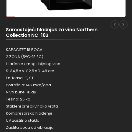
Samostojeći hladnjak za vino Northern
Collection NC-18B
KAPACITET 18 BOCA
2 ZONA (5°C-18 °C)
Hlađenje crnog i bijelog vina
Š: 34,5 x V: 82,5 x D: 48 cm
En. Klasa: G, ST
Potrošnja: 145 kWh/god
Nivo buke: 41 dB
Težina: 25 kg
Stakleni crni okvir oko vrata
Kompresorsko hlađenje
UV zaštitno staklo
Zaštita boca od vibracija