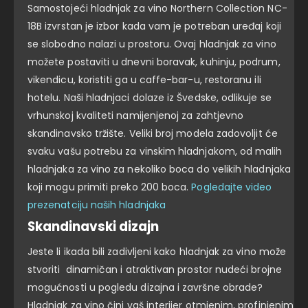
Samostojeći hladnjak za vino Northern Collection NC-
18B izvrstan je izbor kada vam je potreban uređaj koji
se slobodno nalazi u prostoru. Ovaj hladnjak za vino
možete postaviti u dnevni boravak, kuhinju, podrum,
vikendicu, koristiti ga u caffe-bar-u, restoranu ili
hotelu. Naši hladnjaci dolaze iz Švedske, odlikuje se
vrhunskoj kvaliteti namijenjenoj za zahtjevno
skandinavsko tržište. Veliki broj modela zadovoljit će
svaku vašu potrebu za vinskim hladnjakom, od malih
hladnjaka za vino za nekoliko boca do velikih hladnjaka
koji mogu primiti preko 200 boca.
Pogledajte video
prezenatciju naših hladnjaka
Skandinavski dizajn
Jeste li ikada bili zadivljeni kako hladnjak za vino može
stvoriti dinamičan i atraktivan prostor nudeći brojne
mogućnosti u pogledu dizajna i završne obrade?
Hladnjak za vino čini vaš interijer otmjenim, profinjenim