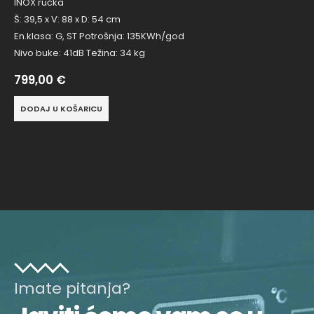
INOX ručka
Š: 39,5 x V: 88 x D: 54 cm
En.klasa: G, ST Potrošnja: 135KWh/god
Nivo buke: 41dB Težina: 34 kg
799,00
€
DODAJ U KOŠARICU
Imate pitanja?