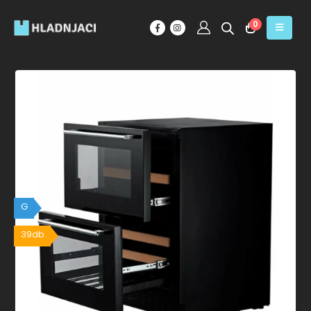
0
G
39db