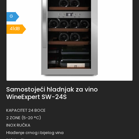
G
41dB
41dB
Samostojeći hladnjak za vino
WineExpert SW-24S
KAPACITET 24 BOCE
2 ZONE (5-20 °C)
INOX RUČKA
Hlađenje crnog i bijelog vina