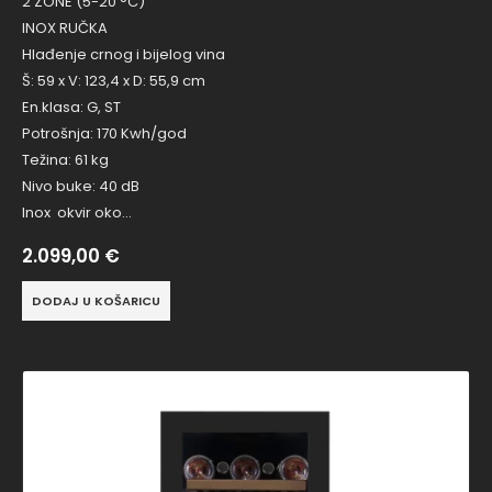
2 ZONE (5-20 °C)
INOX RUČKA
Hlađenje crnog i bijelog vina
Š: 59 x V: 123,4 x D: 55,9 cm
En.klasa: G, ST
Potrošnja: 170 Kwh/god
Težina: 61 kg
Nivo buke: 40 dB
Inox okvir oko…
2.099,00
€
DODAJ U KOŠARICU