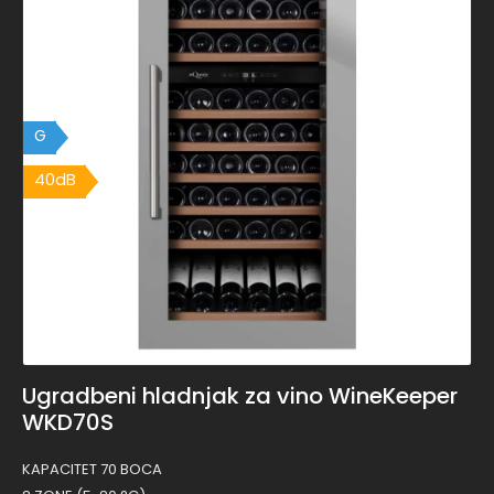
G
40dB
40dB
Ugradbeni hladnjak za vino WineKeeper
WKD70S
KAPACITET 70 BOCA