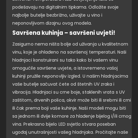
podešavaju na digitalnim tipkama. Odložite svoje
najbolje butelje bezbrižno, uživajte u vino i
neponovljivom dizajnu ovog modela.
Savršena kuhinja – savršeni uvjeti!
Zasigurno nema ništa bolje od uživanja u kvalitetnom
vinu, koje je ohlađeno na savršenoj temperaturi. Naši
hladnjaci konstruirani su tako kako bi vašem vinu
omogućile savršene uvjete, a istovremeno vašoj
kuhinji pružile neponovljiv izgled. U našim hladnjacima
vaše butelje sačuvat ćete od štetnih UV zraka i
vibracija. Hladnjaci su crne boje, staklenih vrata s UV
zaštitom, drvenih polica, okvir može biti ili srebrni ili crni
ili čak prema boji vaše kuhinje. Naši modeli mogu biti
sa jednom ili dvije komore za hlađenje bijelog i/ili crnog
vina. Prekrasno bijelo LED svjetlo stvara poseban
ugođaj unutrašnjosti vašeg hladnjaka. Pročitajte naše