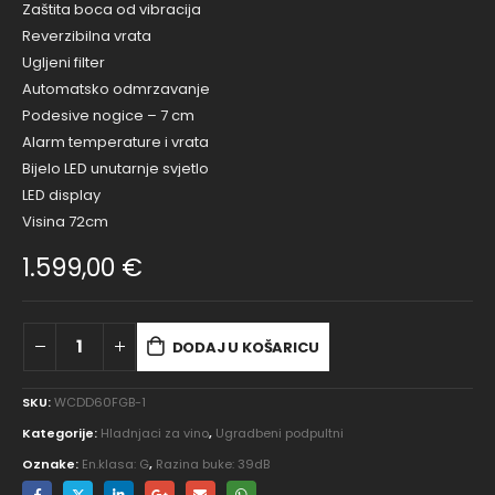
Zaštita boca od vibracija
Reverzibilna vrata
Ugljeni filter
Automatsko odmrzavanje
Podesive nogice – 7 cm
Alarm temperature i vrata
Bijelo LED unutarnje svjetlo
LED display
Visina 72cm
1.599,00
€
DODAJ U KOŠARICU
SKU:
WCDD60FGB-1
Kategorije:
Hladnjaci za vino
,
Ugradbeni podpultni
Oznake:
En.klasa: G
,
Razina buke: 39dB