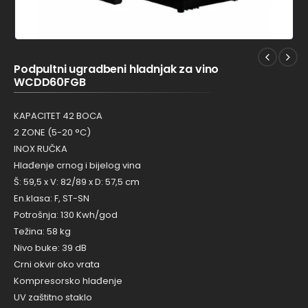
Podpultni ugradbeni hladnjak za vino
WCDD60FGB
KAPACITET 42 BOCA
2 ZONE (5-20 °C)
INOX RUČKA
Hlađenje crnog i bijelog vina
Š: 59,5 x V: 82/89 x D: 57,5 cm
En.klasa: F, ST-SN
Potrošnja: 130 Kwh/god
Težina: 58 kg
Nivo buke: 39 dB
Crni okvir oko vrata
Kompresorsko hlađenje
UV zaštitno staklo