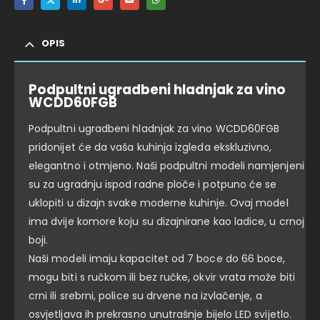
OPIS
Podpultni ugradbeni hladnjak za vino
WCDD60FGB
Podpultni ugradbeni hladnjak za vino WCDD60FGB
pridonijet će da vaša kuhinja izgleda ekskluzivno,
elegantno i otmjeno. Naši podpultni modeli namjenjeni
su za ugradnju ispod radne ploče i potpuno će se
uklopiti u dizajn svake moderne kuhinje. Ovaj model
ima dvije komore koju su dizajnirane kao ladice, u crnoj
boji.
Naši modeli imaju kapacitet od 7 boce do 66 boce,
mogu biti s ručkom ili bez ručke, okvir vrata može biti
crni ili srebrni, police su drvene na izvlačenje, a
osvjetljava ih prekrasno unutrašnje bijelo LED svijetlo.