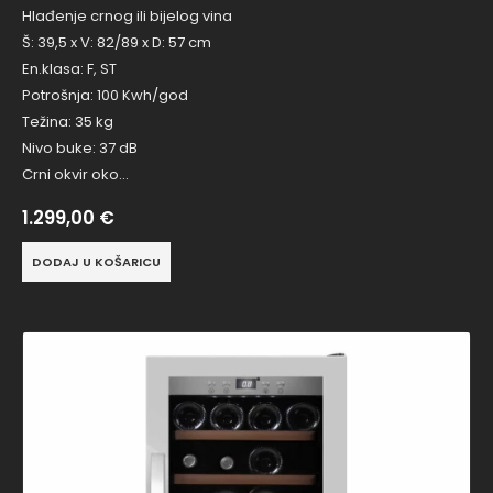
Hlađenje crnog ili bijelog vina
Š: 39,5 x V: 82/89 x D: 57 cm
En.klasa: F, ST
Potrošnja: 100 Kwh/god
Težina: 35 kg
Nivo buke: 37 dB
Crni okvir oko…
1.299,00
€
DODAJ U KOŠARICU