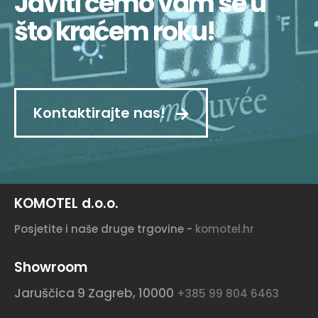
Javiti ćemo vam se u
što kraćem roku!
Kontaktirajte nas!
KOMOTEL d.o.o.
Posjetite i naše druge trgovine -
komotel.hr
Showroom
Jaruščica 9
Zagreb, 10000
+385 99 804 6463