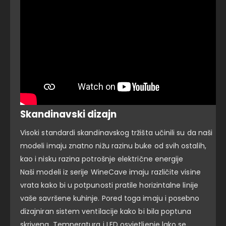
Skandinavski dizajn
Visoki standardi skandinavskog tržišta učinili su da naši
modeli imaju znatno nižu razinu buke od svih ostalih,
kao i nisku razina potrošnje električne energije
Naši modeli iz serije WineCave imaju različite visine
vrata kako bi u potpunosti pratile horizintalne linije
vaše savršene kuhinje. Pored toga imaju i posebno
dizajniran sistem ventilacije kako bi bila poptuna
skrivena.
Temperatura i LED osvjetljenje lako se