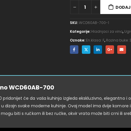
DODAJ 
SKU:
WCD60AB-700-1
Kategorije:
Hladnjaci za vino
,
Ugr
Oznake:
En.klasa: F
,
Razina buke:
 vino WCD60AB-700
ridonijet će da vaša kuhinja izgleda ekskluzivno, elegantno i 
 u dizajn svake moderne kuhinje. Ovaj model ima dvije komore i c
u biti s ručkom ili bez ručke, okvir vrata može biti crni ili sreb