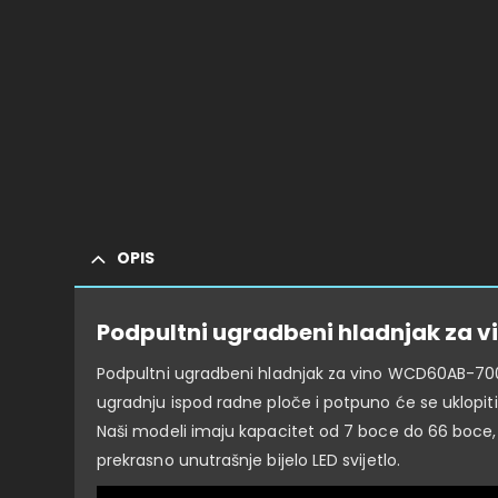
OPIS
Podpultni ugradbeni hladnjak za
Podpultni ugradbeni hladnjak za vino WCD60AB-700 p
ugradnju ispod radne ploče i potpuno će se uklopiti
Naši modeli imaju kapacitet od 7 boce do 66 boce, mog
prekrasno unutrašnje bijelo LED svijetlo.