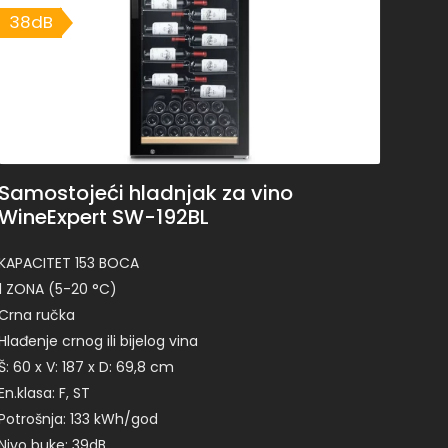
38dB
Samostojeći hladnjak za vino
WineExpert SW-192BL
KAPACITET 153 BOCA
1 ZONA (5-20 °C)
Crna ručka
Hlađenje crnog ili bijelog vina
Š: 60 x V: 187 x D: 69,8 cm
En.klasa: F, ST
Potrošnja: 133 kWh/god
Nivo buke: 39dB