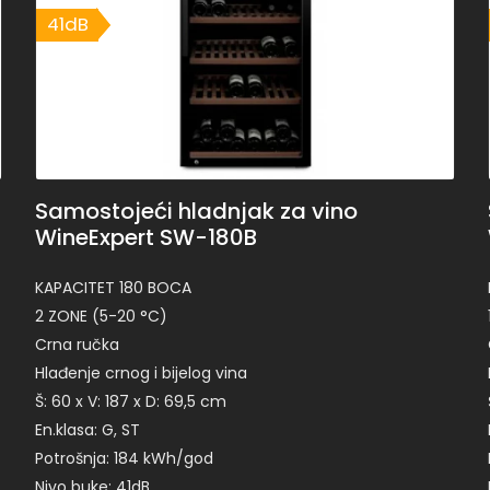
41dB
41dB
Samostojeći hladnjak za vino
WineExpert SW-180B
KAPACITET 180 BOCA
2 ZONE (5-20 °C)
Crna ručka
Hlađenje crnog i bijelog vina
Š: 60 x V: 187 x D: 69,5 cm
En.klasa: G, ST
Potrošnja: 184 kWh/god
Nivo buke: 41dB