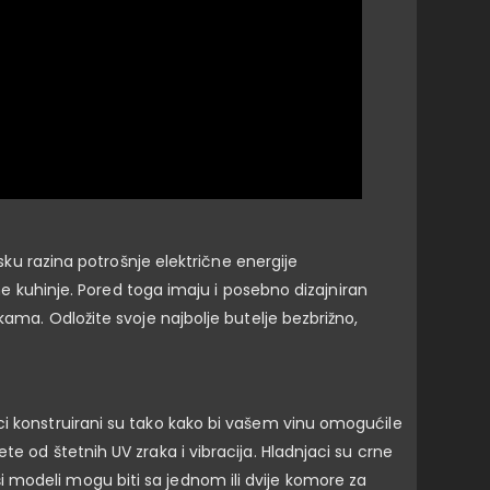
isku razina potrošnje električne energije
ene kuhinje. Pored toga imaju i posebno dizajniran
kama. Odložite svoje najbolje butelje bezbrižno,
ci konstruirani su tako kako bi vašem vinu omogućile
e od štetnih UV zraka i vibracija. Hladnjaci su crne
Naši modeli mogu biti sa jednom ili dvije komore za