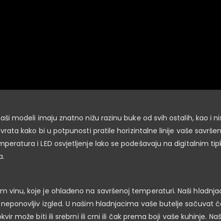
naši modeli imaju znatno nižu razinu buke od svih ostalih, kao i n
 vrata kako bi u potpunosti pratile horizintalne linije vaše savrš
peratura i LED osvjetljenje lako se podešavaju na digitalnim tip
a.
om vinu, koje je ohlađeno na savršenoj temperaturi. Naši hladnja
 neponovljiv izgled. U našim hladnjacima vaše butelje sačuvat ćet
kvir može biti ili srebrni ili crni ili čak prema boji vaše kuhinje. 