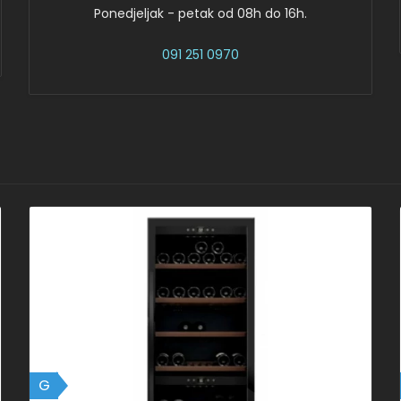
Ponedjeljak - petak od 08h do 16h.
091 251 0970
G