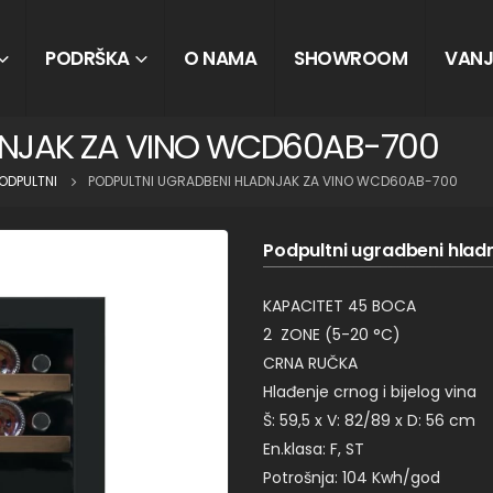
PODRŠKA
O NAMA
SHOWROOM
VANJ
DNJAK ZA VINO WCD60AB-700
ODPULTNI
PODPULTNI UGRADBENI HLADNJAK ZA VINO WCD60AB-700
Podpultni ugradbeni hla
KAPACITET 45 BOCA
2 ZONE (5-20 °C)
CRNA RUČKA
Hlađenje crnog i bijelog vina
Š: 59,5 x V: 82/89 x D: 56 cm
En.klasa: F, ST
Potrošnja: 104 Kwh/god