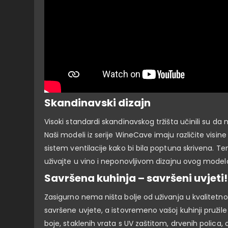
Skandinavski dizajn
Visoki standardi skandinavskog tržišta učinili su da 
Naši modeli iz serije WineCave imaju različite visine
sistem ventilacije kako bi bila poptuna skrivena.
Tem
uživajte u vino i neponovljivom dizajnu ovog model
Savršena kuhinja – savršeni uvjeti!
Zasigurno nema ništa bolje od uživanja u kvalitetn
savršene uvjete, a istovremeno vašoj kuhinji pružile
boje, staklenih vrata s UV zaštitom, drvenih polica, o