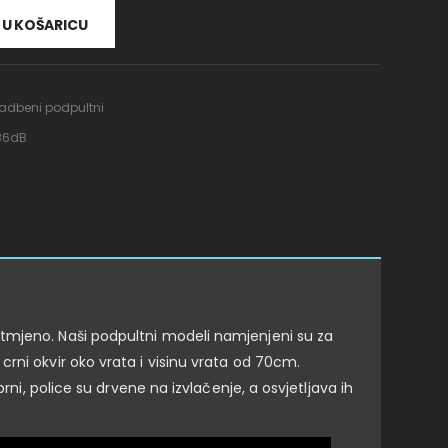
U KOŠARICU
adbeni podpultni
 36dB
otmjeno. Naši podpultni modeli namjenjeni su za
rni okvir oko vrata i visinu vrata od 70cm.
rni, police su drvene na izvlačenje, a osvjetljava ih