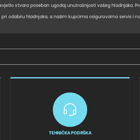
LED svjetlo stvara poseban ugođaj unutrašnjosti vašeg hladnjaka. P
ri odabiru hladnjaka, a našim kupcima osiguravamo servis i n
TEHNIČKA PODRŠKA