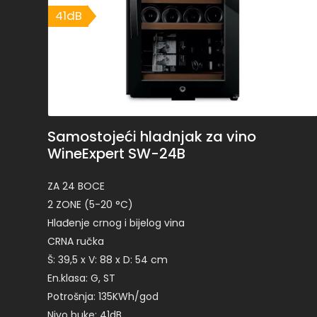
41dB
41dB
Samostojeći hladnjak za vino
WineExpert SW-24B
ZA 24 BOCE
2 ZONE (5-20 °C)
Hlađenje crnog i bijelog vina
CRNA ručka
Š: 39,5 x V: 88 x D: 54 cm
En.klasa: G, ST
Potrošnja: 135KWh/god
Nivo buke: 41dB