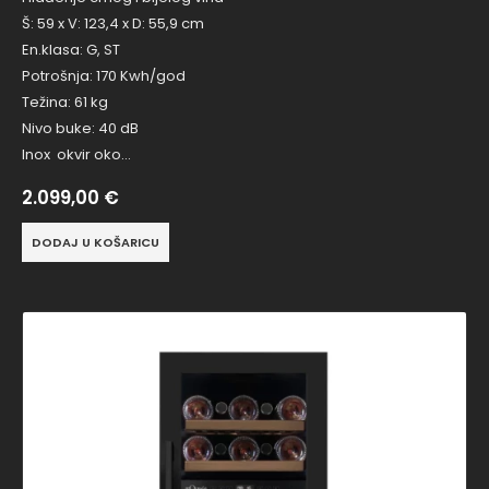
Š: 59 x V: 123,4 x D: 55,9 cm
En.klasa: G, ST
Potrošnja: 170 Kwh/god
Težina: 61 kg
Nivo buke: 40 dB
Inox okvir oko…
2.099,00
€
DODAJ U KOŠARICU