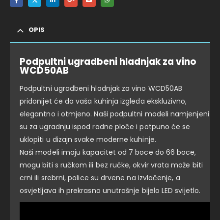
OPIS
Podpultni ugradbeni hladnjak za vino
WCD50AB
Podpultni ugradbeni hladnjak za vino WCD50AB
pridonijet će da vaša kuhinja izgleda ekskluzivno,
elegantno i otmjeno. Naši podpultni modeli namjenjeni
su za ugradnju ispod radne ploče i potpuno će se
uklopiti u dizajn svake moderne kuhinje.
Naši modeli imaju kapacitet od 7 boce do 66 boce,
mogu biti s ručkom ili bez ručke, okvir vrata može biti
crni ili srebrni, police su drvene na izvlačenje, a
osvjetljava ih prekrasno unutrašnje bijelo LED svijetlo.