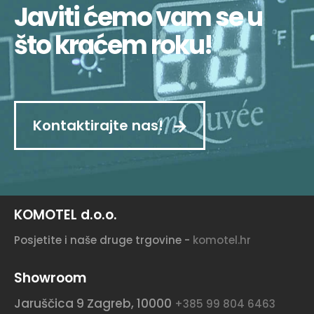
Javiti ćemo vam se u
što kraćem roku!
Kontaktirajte nas!
KOMOTEL d.o.o.
Posjetite i naše druge trgovine -
komotel.hr
Showroom
Jaruščica 9
Zagreb, 10000
+385 99 804 6463