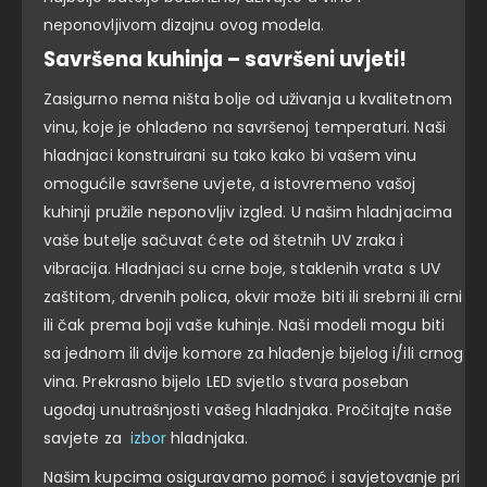
neponovljivom dizajnu ovog modela.
Savršena kuhinja – savršeni uvjeti!
Zasigurno nema ništa bolje od uživanja u kvalitetnom
vinu, koje je ohlađeno na savršenoj temperaturi. Naši
hladnjaci konstruirani su tako kako bi vašem vinu
omogućile savršene uvjete, a istovremeno vašoj
kuhinji pružile neponovljiv izgled. U našim hladnjacima
vaše butelje sačuvat ćete od štetnih UV zraka i
vibracija. Hladnjaci su crne boje, staklenih vrata s UV
zaštitom, drvenih polica, okvir može biti ili srebrni ili crni
ili čak prema boji vaše kuhinje. Naši modeli mogu biti
sa jednom ili dvije komore za hlađenje bijelog i/ili crnog
vina. Prekrasno bijelo LED svjetlo stvara poseban
ugođaj unutrašnjosti vašeg hladnjaka. Pročitajte naše
savjete za
izbor
hladnjaka.
Našim kupcima osiguravamo pomoć i savjetovanje pri