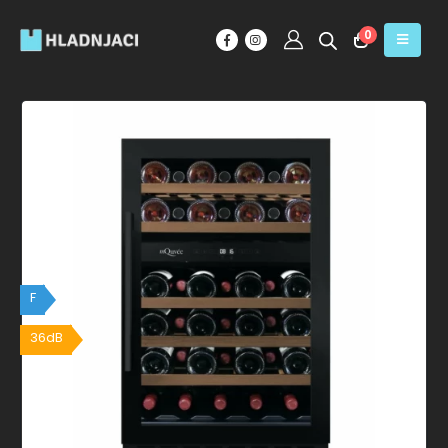
0
F
36dB