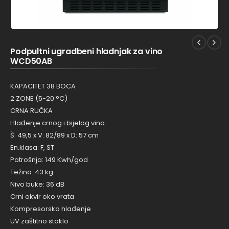
Podpultni ugradbeni hladnjak za vino
WCD50AB
KAPACITET 38 BOCA
2 ZONE (5-20 °C)
CRNA RUČKA
Hlađenje crnog i bijelog vina
Š: 49,5 x V: 82/89 x D: 57 cm
En.klasa: F, ST
Potrošnja: 149 Kwh/god
Težina: 43 kg
Nivo buke: 36 dB
Crni okvir oko vrata
Kompresorsko hlađenje
UV zaštitno staklo