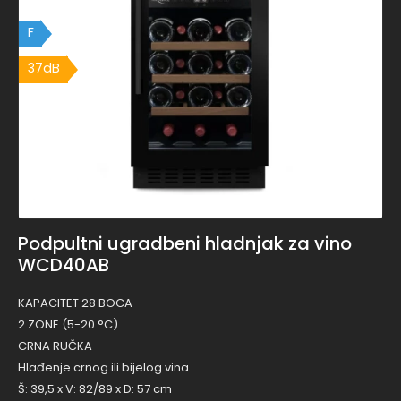
F
37dB
Podpultni ugradbeni hladnjak za vino
WCD40AB
KAPACITET 28 BOCA
2 ZONE (5-20 °C)
CRNA RUČKA
Hlađenje crnog ili bijelog vina
Š: 39,5 x V: 82/89 x D: 57 cm