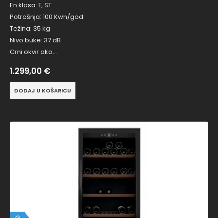
En.klasa: F, ST
Potrošnja: 100 Kwh/god
Težina: 35 kg
Nivo buke: 37 dB
Crni okvir oko…
1.299,00
€
DODAJ U KOŠARICU