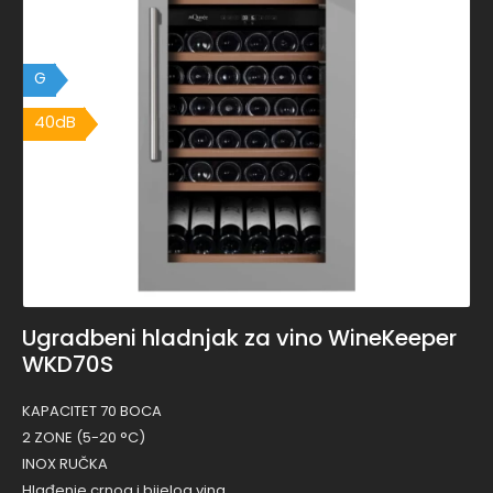
G
40dB
40dB
Ugradbeni hladnjak za vino WineKeeper
WKD70S
KAPACITET 70 BOCA
2 ZONE (5-20 °C)
INOX RUČKA
Hlađenje crnog i bijelog vina