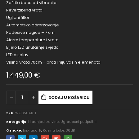
Zaštita boca od vibracija
Reverzibilna vrata
Ugljeni filter
Automatsko odmrzavanje
Podesive nogice – 7 cm
Alarm temperature i vrata
Bijelo LED unutarnje svjetlo
LED display
Visina vrata 70cm – prati liniju vaših elemenata
1.449,00
€
DODAJ U KOŠARICU
SKU:
WCD50AB-1
Kategorije:
Hladnjaci za vino
,
Ugradbeni podpultni
Oznake:
En.klasa: F
,
Razina buke: 36dB