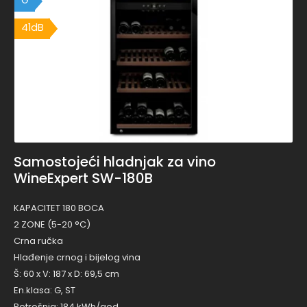
G
41dB
41dB
Samostojeći hladnjak za vino
WineExpert SW-180B
KAPACITET 180 BOCA
2 ZONE (5-20 °C)
Crna ručka
Hlađenje crnog i bijelog vina
Š: 60 x V: 187 x D: 69,5 cm
En.klasa: G, ST
Potrošnja: 184 kWh/god