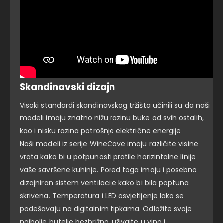
Skandinavski dizajn
Visoki standardi skandinavskog tržišta učinili su da naši
modeli imaju znatno nižu razinu buke od svih ostalih,
kao i nisku razina potrošnje električne energije
Naši modeli iz serije WineCave imaju različite visine
vrata kako bi u potpunosti pratile horizintalne linije
vaše savršene kuhinje. Pored toga imaju i posebno
dizajniran sistem ventilacije kako bi bila poptuna
skrivena.
Temperatura i LED osvjetljenje lako se
podešavaju na digitalnim tipkama. Odložite svoje
najbolje butelje bezbrižno, uživajte u vino i