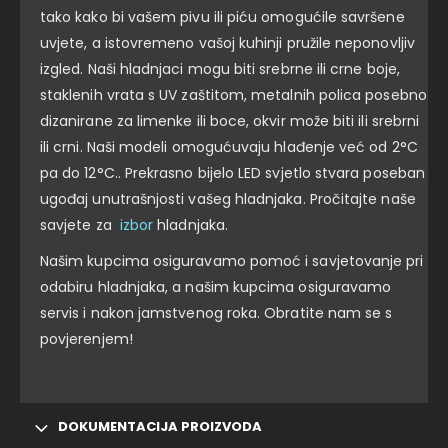
tako kako bi vašem pivu ili piću omogućile savršene
uvjete, a istovremeno vašoj kuhinji pružile neponovljiv
izgled. Naši hladnjaci mogu biti srebrne ili crne boje,
staklenih vrata s UV zaštitom, metalnih polica posebno
dizanirane za limenke ili boce, okvir može biti ili srebrni
ili crni. Naši modeli omogućuvaju hlađenje već od 2°C
pa do 12°C.. Prekrasno bijelo LED svjetlo stvara poseban
ugođaj unutrašnjosti vašeg hladnjaka. Pročitajte naše
savjete za
izbor
hladnjaka.
Našim kupcima osiguravamo pomoć i savjetovanje pri
odabiru hladnjaka, a našim kupcima osiguravamo
servis i nakon jamstvenog roka. Obratite nam se s
povjerenjem!
DOKUMENTACIJA PROIZVODA