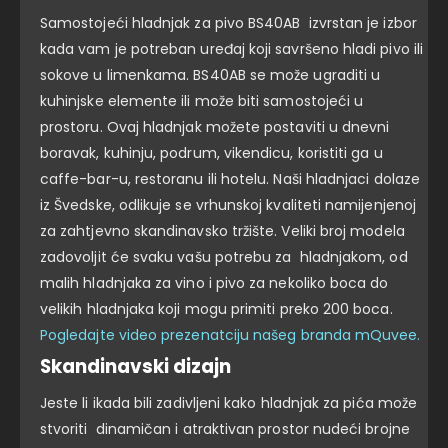
Samostojeći hladnjak za pivo BS40AB izvrstan je izbor
kada vam je potreban uređaj koji savršeno hladi pivo ili
sokove u limenkama. BS40AB se može ugraditi u
kuhinjske elemente ili može biti samostojeći u
prostoru. Ovaj hladnjak možete postaviti u dnevni
boravak, kuhinju, podrum, vikendicu, koristiti ga u
caffe-bar-u, restoranu ili hotelu. Naši hladnjaci dolaze
iz Švedske, odlikuje se vrhunskoj kvaliteti namijenjenoj
za zahtjevno skandinavsko tržište. Veliki broj modela
zadovoljit će svaku vašu potrebu za hladnjakom, od
malih hladnjaka za vino i pivo za nekoliko boca do
velikih hladnjaka koji mogu primiti preko 200 boca.
Pogledajte video prezenatciju našeg branda mQuvee.
Skandinavski dizajn
Jeste li ikada bili zadivljeni kako hladnjak za pića može
stvoriti dinamičan i atraktivan prostor nudeći brojne