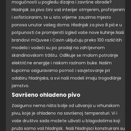
mogućnosti u pogledu dizajna i završne obrade?
Hladnjak za pivo čini vaš interijer otmjenim, profinjenim
i sofisticiranim, te u isto vrijeme zauzima mjesto
ponosa unutar vašeg doma. Hladnjak za pivo ili piće u
potpunosti će promijeniti izgled vaše nove kuhinje.Naši
brandovi mQuvee i Cavin uključuju preko 100 različitih
modela i vodeći su po prodaji na zahtjevnom
skandinavskom tržištu. Odlikuje se malom potrošnje
električne energije i niskom razinom buke. Našim
kupcima osiguravamo pomoć i savjetovanje pri
odabiru hladnjaka, a svi naši modeli imaju trogodišnje
jamstvo.
Savršeno ohlađeno pivo
Zasigurno nema ništa bolje od uživanja u vrhunskom
pivu, koje je ohlađeno na savršenoj temperaturi. Vi i
vaše društvo sada možete uživati u blagodatima koji
pruža samo vaš hladnjak. Naši hladnjaci konstruirani su