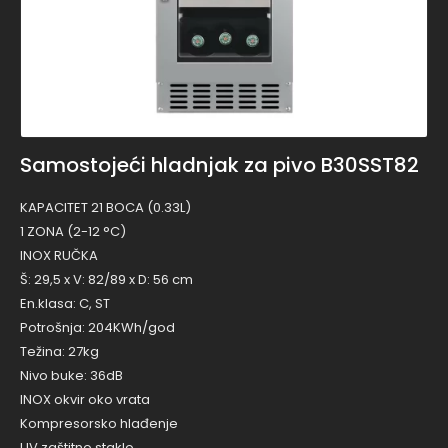
Samostojeći hladnjak za pivo B30SST82
KAPACITET 21 BOCA (0.33L)
1 ZONA (2-12 °C)
INOX RUČKA
Š: 29,5 x V: 82/89 x D: 56 cm
En.klasa: C, ST
Potrošnja: 204KWh/god
Težina: 27kg
Nivo buke: 36dB
INOX okvir oko vrata
Kompresorsko hlađenje
UV zaštitno staklo