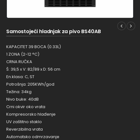
Samostojeći hladnjak za pivo BS40AB
KAPACITET 39 BOCA (0.33L)
1 ZONA (2-12 °C)
CRNA RUČKA
Š: 39,5 x V: 82/89 x D: 56 cm
En.klasa: C, ST
Potrošnja: 205KWh/god
Težina: 34kg
Nivo buke: 40dB
Crni okvir oko vrata
Kompresorsko hlađenje
UV zaštitno staklo
Reverzibilna vrata
Automatsko odmrzavanje