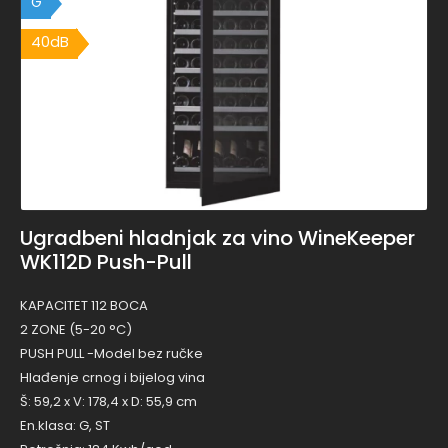
G
40dB
40dB
Ugradbeni hladnjak za vino WineKeeper
WK112D Push-Pull
KAPACITET 112 BOCA
2 ZONE (5-20 °C)
PUSH PULL -Model bez ručke
Hlađenje crnog i bijelog vina
Š: 59,2 x V: 178,4 x D: 55,9 cm
En.klasa: G, ST