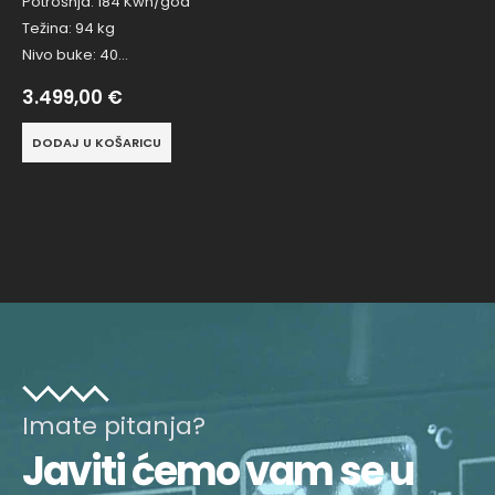
Potrošnja: 184 Kwh/god
Težina: 94 kg
Nivo buke: 40…
3.499,00
€
DODAJ U KOŠARICU
Imate pitanja?
Javiti ćemo vam se u