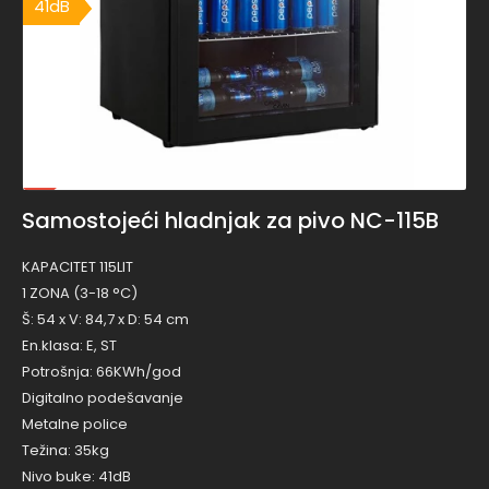
41dB
41dB
Samostojeći hladnjak za pivo NC-115B
KAPACITET 115LIT
1 ZONA (3-18 °C)
Š: 54 x V: 84,7 x D: 54 cm
En.klasa: E, ST
Potrošnja: 66KWh/god
Digitalno podešavanje
Metalne police
Težina: 35kg
Nivo buke: 41dB