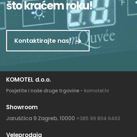
što kraćem roku!
Kontaktirajte nas!
KOMOTEL d.o.o.
Posjetite i naše druge trgovine -
komotel.hr
Showroom
Jaruščica 9
Zagreb, 10000
+385 99 804 6463
Veleprodaja