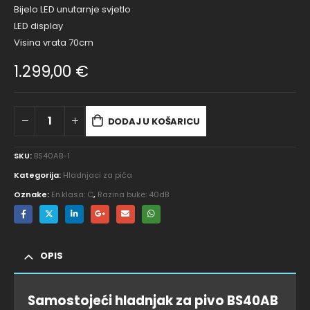
Bijelo LED unutarnje svjetlo
LED display
Visina vrata 70cm
1.299,00
€
DODAJ U KOŠARICU
SKU:
BS40AB-1
Kategorija:
Hladnjaci za pića
Oznake:
En.klasa: C
,
Razina buke: 40dB
OPIS
Samostojeći hladnjak za pivo BS40AB