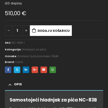
LED display
510,00
€
DODAJ U KOŠARICU
SKU:
NC-83B-1
Kategorija:
Hladnjaci za pića
Oznake:
En.klasa: E
,
Razina buke: 39dB
Brand:
Cavin
OPIS
Samostojeći hladnjak za pića NC-83B