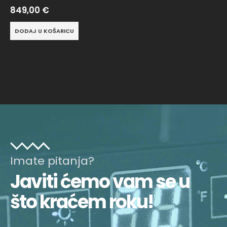
849,00
€
DODAJ U KOŠARICU
Imate pitanja?
Javiti ćemo vam se u
što kraćem roku!