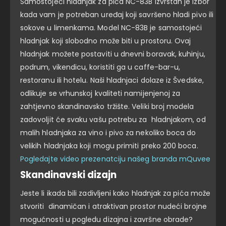
Samostojeći hladnjak za pića NC-83B izvrstan je izbor
kada vam je potreban uređaj koji savršeno hladi pivo ili
sokove u limenkama. Model NC-83B je samostojeći
hladnjak koji slobodno može biti u prostoru. Ovaj
hladnjak možete postaviti u dnevni boravak, kuhinju,
podrum, vikendicu, koristiti ga u caffe-bar-u,
restoranu ili hotelu. Naši hladnjaci dolaze iz Švedske,
odlikuje se vrhunskoj kvaliteti namijenjenoj za
zahtjevno skandinavsko tržište. Veliki broj modela
zadovoljit će svaku vašu potrebu za hladnjakom, od
malih hladnjaka za vino i pivo za nekoliko boca do
velikih hladnjaka koji mogu primiti preko 200 boca.
Pogledajte video prezenatciju našeg branda mQuvee
Skandinavski dizajn
Jeste li ikada bili zadivljeni kako hladnjak za pića može
stvoriti dinamičan i atraktivan prostor nudeći brojne
mogućnosti u pogledu dizajna i završne obrade?