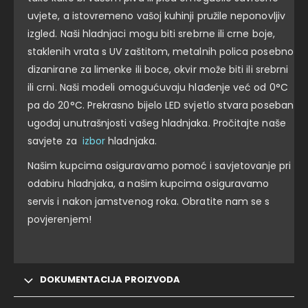
uvjete, a istovremeno vašoj kuhinji pružile neponovljiv
izgled. Naši hladnjaci mogu biti srebrne ili crne boje,
staklenih vrata s UV zaštitom, metalnih polica posebno
dizanirane za limenke ili boce, okvir može biti ili srebrni
ili crni. Naši modeli omogućuvaju hlađenje već od 0°C
pa do 20°C. Prekrasno bijelo LED svjetlo stvara poseban
ugođaj unutrašnjosti vašeg hladnjaka. Pročitajte naše
savjete za
izbor
hladnjaka.
Našim kupcima osiguravamo pomoć i savjetovanje pri
odabiru hladnjaka, a našim kupcima osiguravamo
servis i nakon jamstvenog roka. Obratite nam se s
povjerenjem!
DOKUMENTACIJA PROIZVODA