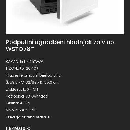
Podpultni ugradbeni hladnjak za vino
WSTO78T
KAPACITET 44 BOCA
1 ZONE (5-20 °C)
Hlađenje crnog ili bijelog vina
Š: 59,5 x V: 82/89 x D: 55,6 cm
En.klasa: E, ST-SN
Potrošnja: 73 Kwh/god
Težina: 43 kg
Nivo buke: 36 dB
Prednja drvena vrata u…
1.649,00
€