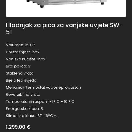
Hladnjak za pića za vanjske uvjete SW-
51
Volumen: 150 lit
Unutrašnjost: inox
Vanjsko kućište: inox
Broj polica: 3
Staklena vrata
Bijelo led svjetlo
Mehanički termostat vodonepropustan
Reverzibilna vrata
Temperaturni raspon : -1 ° C – 10 ° C
Energetska klasa: B
Klimatska klasa: ST , 16°C -…
1.299,00
€