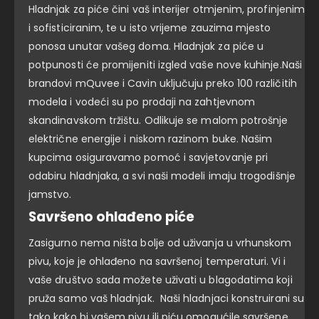
Hladnjak za piće čini vaš interijer otmjenim, profinjenim
i sofisticiranim, te u isto vrijeme zauzima mjesto
ponosa unutar vašeg doma. Hladnjak za piće u
potpunosti će promijeniti izgled vaše nove kuhinje.Naši
brandovi mQuvee i Cavin uključuju preko 100 različitih
modela i vodeći su po prodaji na zahtjevnom
skandinavskom tržištu. Odlikuje se malom potrošnje
električne energije i niskom razinom buke. Našim
kupcima osiguravamo pomoć i savjetovanje pri
odabiru hladnjaka, a svi naši modeli imaju trogodišnje
jamstvo.
Savršeno ohlađeno piće
Zasigurno nema ništa bolje od uživanja u vrhunskom
pivu, koje je ohlađeno na savršenoj temperaturi. Vi i
vaše društvo sada možete uživati u blagodatima koji
pruža samo vaš hladnjak. Naši hladnjaci konstruirani su
tako kako bi vašem pivu ili piću omogućile savršene