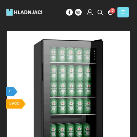
0
E
39db