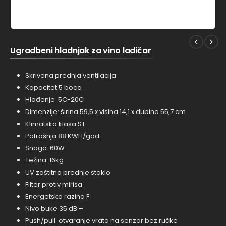
Ugradbeni hladnjak za vino ladičar
Skrivena prednja ventilacija
Kapacitet 5 boca
Hlađenje 5C-20C
Dimenzije: širina 59,5 x visina 14,1 x dubina 55,7 cm
Klimatska klasa ST
Potrošnja 88 KWH/god
Snaga: 60W
Težina: 16kg
UV zaštitno prednje staklo
Filter protiv mirisa
Energetska razina F
Nivo buke 35 dB –
Push/pull otvaranje vrata na senzor bez ručke