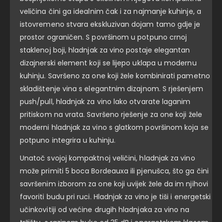
veličina čini ga idealnim čak i za najmanje kuhinje, a
istovremeno stvara ekskluzivan dojam tamo gdje je
prostor ograničen. S površinom u potpuno crnoj
staklenoj boji, hladnjak za vino postaje elegantan
dizajnerski element koji se lijepo uklapa u modernu
kuhinju. Savršeno za one koji žele kombinirati pametno
skladištenje vina s elegantnim dizajnom. S rješenjem
push/pull, hladnjak za vino lako otvarate laganim
pritiskom na vrata. Savršeno rješenje za one koji žele
moderni hladnjak za vino s glatkom površinom koja se
potpuno integrira u kuhinju.
Unatoč svojoj kompaktnoj veličini, hladnjak za vino
može primiti 5 boca Bordeauxa ili pjenušca, što ga čini
savršenim izborom za one koji uvijek žele da im njihovi
favoriti budu pri ruci. Hladnjak za vino je tiši i energetski
učinkovitiji od većine drugih hladnjaka za vino na