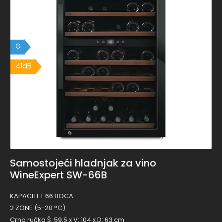
G
41dB
41dB
Samostojeći hladnjak za vino
WineExpert SW-66B
KAPACITET 66 BOCA
2 ZONE (5-20 °C)
Crna ručka Š: 59,5 x V: 104 x D: 63 cm