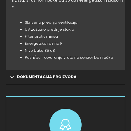
tržištu, s razinom buke od 35 dB i energetskom klasom
F.
Skrivena prednja ventilacija
UV zaštitno prednje staklo
Filter protiv mirisa
Energetska razina F
Nivo buke 35 dB
Push/pull otvaranje vrata na senzor bez ručke
DOKUMENTACIJA PROIZVODA