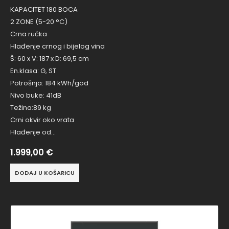
KAPACITET 180 BOCA
2 ZONE (5-20 °C)
Crna ručka
Hlađenje crnog i bijelog vina
Š: 60 x V: 187 x D: 69,5 cm
En.klasa: G, ST
Potrošnja: 184 kWh/god
Nivo buke: 41dB
Težina:89 kg
Crni okvir oko vrata
Hlađenje od…
1.999,00
€
DODAJ U KOŠARICU