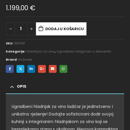
1.199,00
€
DODAJ U KOŠARICU
SKU:
WKS5F
Kategorije:
Hladnjaci za vino
,
Ugradbeni integrirani u elemente
Brand:
mQuvee
OPIS
Ugradbeni hladnjak za vino ladičar je jedinstveno i
unikatno rješenje! Dodajte sofisticirani dodir svojoj
kuhinji s integriranim hladnjakom za vino koji se
besprijekorno stapa s okolinom. Njegova kompaktna