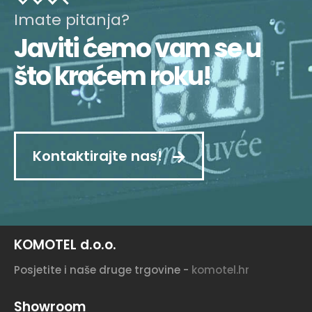
Imate pitanja?
Javiti ćemo vam se u
što kraćem roku!
Kontaktirajte nas!
KOMOTEL d.o.o.
Posjetite i naše druge trgovine -
komotel.hr
Showroom