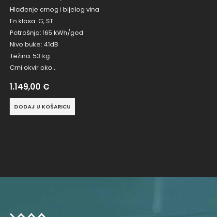
Hlađenje crnog i bijelog vina
En.klasa: G, ST
Potrošnja: 165 kWh/god
Nivo buke: 41dB
Težina: 53 kg
Crni okvir oko…
1.149,00
€
DODAJ U KOŠARICU