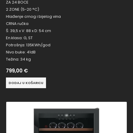
ZA 24 BOCE
2 ZONE (5-20 °C)
Hlađenje crnog i bijelog vina
CRNA ručka
Š: 39,5 x V: 88 x D: 54 cm
En.klasa: G, ST
Potrošnja: 135KWh/god
Nivo buke: 41dB
Težina: 34 kg
799,00
€
DODAJ U KOŠARICU