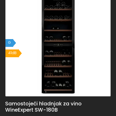
G
41dB
41dB
Samostojeći hladnjak za vino
WineExpert SW-180B