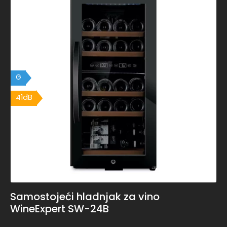
G
41dB
41dB
Samostojeći hladnjak za vino
WineExpert SW-24B