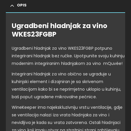
OPIS
Ugradbeni hladnjak za vino
WKES23FGBP
Ugradbeni hladnjak za vino WKES23FGBP potpuno
integrirani hladnjak bez ručke. Upotpunite svoju kuhinju
modernim integriranim hladnjakom za vino mQuvée!
Integrirani hladnjak za vino obično se ugrađuje u
kuhinjski element i dizajniran je sa skrivenom
ventilacijom kako bi se neprimjetno uklopio u kuhinju,
baš poput ugrađene mikrovalne pećnice.
WineKeeper ima najekskluzivniju vrstu ventilacije, gdje
se ventilacija nalazi iza vrata hladnjaka za vino i
nevidljiva je kada su vrata zatvorena. Ostali hladnjaci
za vino koji imaju otvor na stražnjoj strani zahtijevaju