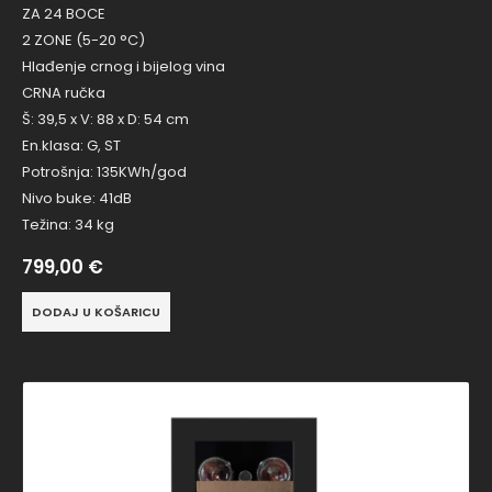
ZA 24 BOCE
2 ZONE (5-20 °C)
Hlađenje crnog i bijelog vina
CRNA ručka
Š: 39,5 x V: 88 x D: 54 cm
En.klasa: G, ST
Potrošnja: 135KWh/god
Nivo buke: 41dB
Težina: 34 kg
799,00
€
DODAJ U KOŠARICU