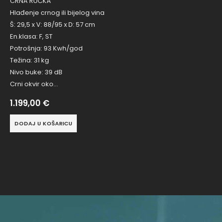
CRNA RUČKA
Hlađenje crnog ili bijelog vina
Š: 29,5 x V: 88/95 x D: 57 cm
En.klasa: F, ST
Potrošnja: 93 Kwh/god
Težina: 31 kg
Nivo buke: 39 dB
Crni okvir oko…
1.199,00
€
DODAJ U KOŠARICU