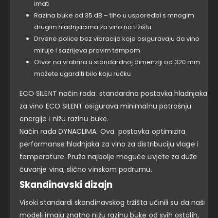
imati
Razina buke od 35 dB – tiho u usporedbi s mnogim
drugim hladnjacima za vino na tržištu
Drvene police bez vibracija koje osiguravaju da vino
miruje i sazrijeva pravim tempom
Otvor na vratima u standardnoj dimenziji od 320 mm
možete ugarditi bilo koju ručku
ECO SILENT način rada: standardna postavka hladnjaka
za vino ECO SILENT osigurava minimalnu potrošnju
energije i nižu razinu buke.
Način rada DYNACLIMA: Ova postavka optimizira
performanse hladnjaka za vino za distribuciju vlage i
temperature. Pruža najbolje moguće uvjete za duže
čuvanje vina, slično vinskom podrumu.
Skandinavski dizajn
Visoki standardi skandinavskog tržišta učinili su da naši
modeli imaju znatno nižu razinu buke od svih ostalih,