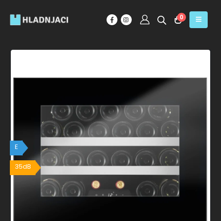
0
E
35dB