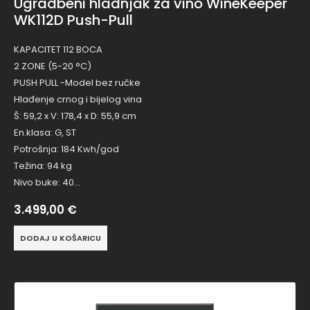
Ugradbeni hladnjak za vino WineKeeper
WK112D Push-Pull
KAPACITET 112 BOCA
2 ZONE (5-20 °C)
PUSH PULL -Model bez ručke
Hlađenje crnog i bijelog vina
Š: 59,2 x V: 178,4 x D: 55,9 cm
En.klasa: G, ST
Potrošnja: 184 Kwh/god
Težina: 94 kg
Nivo buke: 40…
3.499,00
€
DODAJ U KOŠARICU