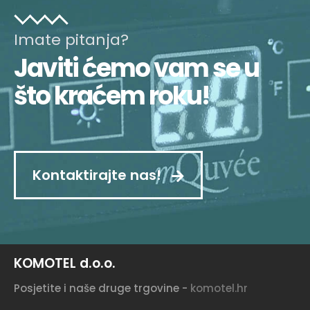
Imate pitanja?
Javiti ćemo vam se u
što kraćem roku!
Kontaktirajte nas!
KOMOTEL d.o.o.
Posjetite i naše druge trgovine -
komotel.hr