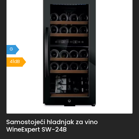
G
41dB
41dB
Samostojeći hladnjak za vino
WineExpert SW-24B