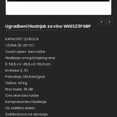
Ugradbeni hladnjak za vino WKES23FGBP
KAPACITET 23 BOCA
1 ZONA (5-20 °C)
Touch open- bez ručke
Hlađenje crnog ili bijelog vina
Š: 59,5 x V: 45,5 x D: 55,9 cm
En.klasa: E, ST,
Potrošnja: 100 Kwh/god
Težina: 42 kg
Nivo buke: 35 dB
Crni okvir bez ručke
Kompresorsko hlađenje
UV zaštitno staklo
Zaštita boca od vibracija