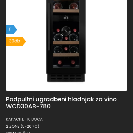
F
39db
Podpultni ugradbeni hladnjak za vino
WCD30AB-780
KAPACITET 16 BOCA
2 ZONE (5-20 °C)