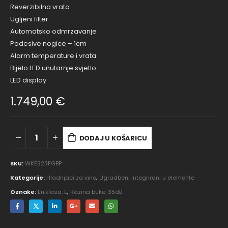
Reverzibilna vrata
Ugljeni filter
Automatsko odmrzavanje
Podesive nogice – 1cm
Alarm temperature i vrata
Bijelo LED unutarnje svjetlo
LED display
1.749,00
€
DODAJ U KOŠARICU
SKU:
WKES23FGBP
Kategorije:
Hladnjaci za vino
,
Ugradbeni integrirani u elemente
Oznake:
En.klasa: E
,
Razina buke: 35dB