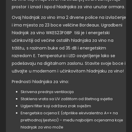
prostor i iznad i ispod hladnjaka za vino unutar ormara.
Ovaj hladnjak za vino ima 2 drvene police na izvlačenje
i ima mjesta za 23 boce veličine Bordeaux. Ugradbeni
hladnjak za vino WKES23FGBP tiši je i energetski
učinkovitiji od većine ostalih hladnjaka za vino na
tržištu, s razinom buke od 35 dB i energetskim
razredom E. Temperatura i LED osvjetljenje lako se
podešavaju na digitalnom zaslonu. Stavite svoje boce i
uživajte u modernom i učinkovitom hladnjaku za vino!
Prednosti hladnjaka za vino:
Skrivena prednja ventilacija
Staklena vrata sa UV zaštitom od štetnog svjetla
Ugljeni filter koji održava zrak svježim
Energetska ocjena E (otprilike ekvivalentno A++ na
prethodnoj ljestvici) – među najboljim ocjenama koje
hladnjak za vino može