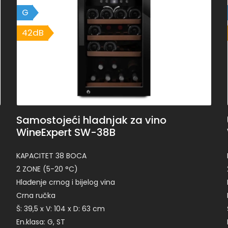
G
42dB
Samostojeći hladnjak za vino
WineExpert SW-38B
KAPACITET 38 BOCA
2 ZONE (5-20 °C)
Hlađenje crnog i bijelog vina
Crna ručka
Š: 39,5 x V: 104 x D: 63 cm
En.klasa: G, ST