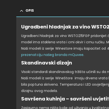
OPIS
Ugradbeni hladnjak za vino WSTO
Ugradbeni hladnjak za vino WSTO215FGP pridonijet ć
model ima staklena vrata i crni okvir i crnu ručku. Mo
Naši modeli iz serije Winestore imaju kapacitet od 4
prezenatciju našeg branda mQuvee.
Skandinavski dizajn
Visoki standardi skandinavskog tržišta učinili su da 
Naši modeli iz serije WineStore imaju drvena vrata ka
bila poptuna skrivena.
Temperatura i LED osvjetljenj
dizajnu ovog modela.
Savršena kuhinja – savršeni uvjeti!
Zasigurno nema ništa bolje od uživanja u kvalitetn