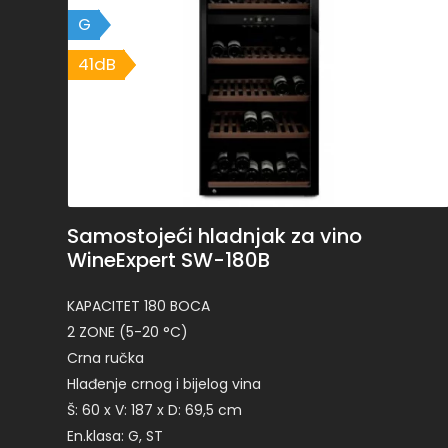
G
41dB
41dB
Samostojeći hladnjak za vino
WineExpert SW-180B
KAPACITET 180 BOCA
2 ZONE (5-20 °C)
Crna ručka
Hlađenje crnog i bijelog vina
Š: 60 x V: 187 x D: 69,5 cm
En.klasa: G, ST