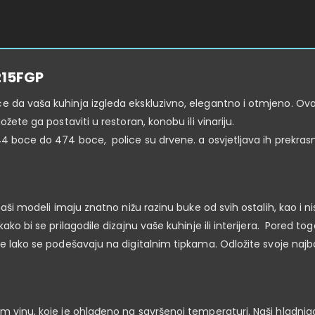
215FGP
e da vaša kuhinja izgleda ekskluzivno, elegantno i otmjeno. Ovaj
žete ga postaviti u restoran, konobu ili vinariju.
4 boce do 474 boce, police su drvene. a osvjetljava ih prekrasno
naši modeli imaju znatno nižu razinu buke od svih ostalih, kao i n
ko bi se prilagodile dizajnu vaše kuhinje ili interijera. Pored to
e lako se podešavaju na digitalnim tipkama. Odložite svoje najbol
om vinu, koje je ohlađeno na savršenoj temperaturi. Naši hladnja