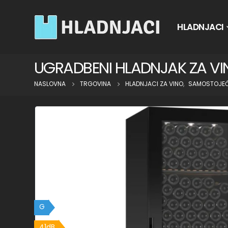
HLADNJACI
UGRADBENI HLADNJAK ZA V
NASLOVNA
TRGOVINA
HLADNJACI ZA VINO
,
SAMOSTOJEĆ
G
41dB
41dB