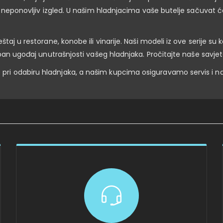
 neponovljiv izgled. U našim hladnjacima vaše butelje sačuvat ćet
taj u restorane, konobe ili vinarije. Naši modeli iz ove serije su
eban ugođaj unutrašnjosti vašeg hladnjaka. Pročitajte naše savje
ri odabiru hladnjaka, a našim kupcima osiguravamo servis i n