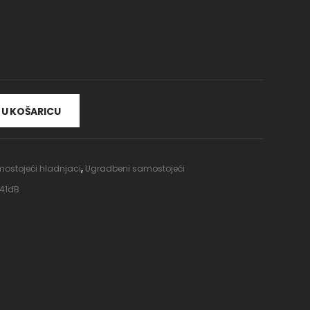
U KOŠARICU
ostojeći hladnjaci
,
Ugradbeni samostojeći
 41dB