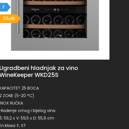
F
35dB
Ugradbeni hladnjak za vino
WineKeeper WKD25S
KAPACITET 25 BOCA
2 ZONE (5-20 °C)
INOX RUČKA
Hlađenje crnog i bijelog vina
Š: 59,2 x V: 59,5 x D: 55,9 cm
En.klasa: F, ST