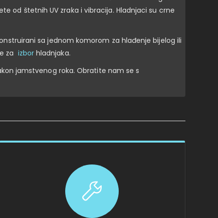
e od štetnih UV zraka i vibracija. Hladnjaci su crne
 konstruirani sa jednom komorom za hlađenje bijelog ili
te za
izbor
hladnjaka.
akon jamstvenog roka. Obratite nam se s