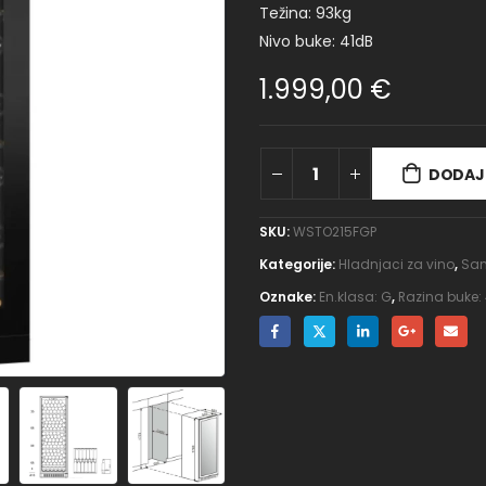
Težina: 93kg
Nivo buke: 41dB
1.999,00
€
DODAJ 
SKU:
WSTO215FGP
Kategorije:
Hladnjaci za vino
,
Sam
Oznake:
En.klasa: G
,
Razina buke: