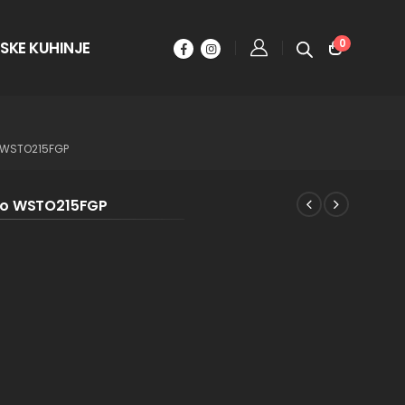
0
SKE KUHINJE
 WSTO215FGP
ino WSTO215FGP