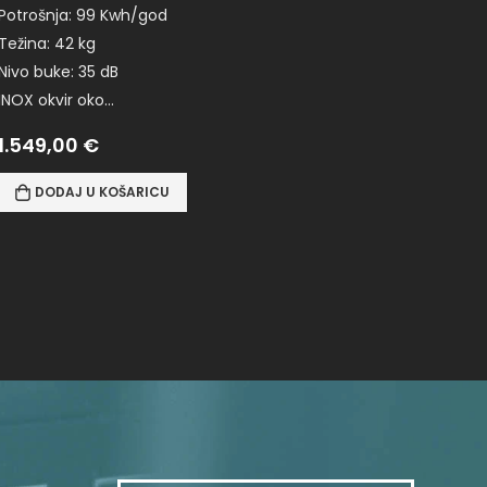
Potrošnja: 99 Kwh/god
Težina: 42 kg
Nivo buke: 35 dB
INOX okvir oko…
1.549,00
€
DODAJ U KOŠARICU