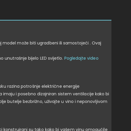
 model može biti ugradbeni ili samostojeći . Ovaj
 unutrašnje bijelo LED svijetlo.
Pogledajte video
isku razina potrošnje električne energije
ga imaju i posebno dizajniran sistem ventilacije kako bi
je butelje bezbrižno, uživajte u vino i neponovljivom
ci konstruirani su tako kako bi vašem vinu omogućile