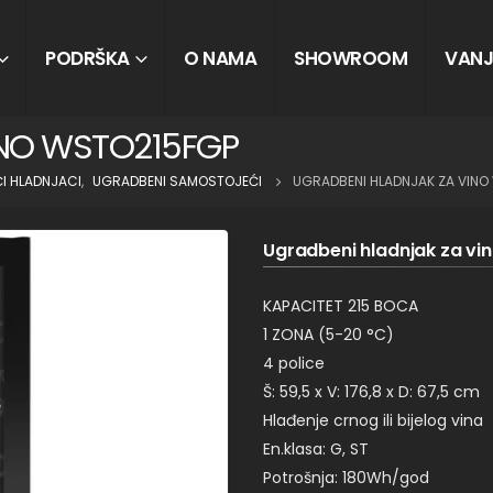
PODRŠKA
O NAMA
SHOWROOM
VANJ
INO WSTO215FGP
I HLADNJACI
,
UGRADBENI SAMOSTOJEĆI
UGRADBENI HLADNJAK ZA VINO
Ugradbeni hladnjak za v
KAPACITET 215 BOCA
1 ZONA (5-20 °C)
4 police
Š: 59,5 x V: 176,8 x D: 67,5 cm
Hlađenje crnog ili bijelog vina
En.klasa: G, ST
Potrošnja: 180Wh/god