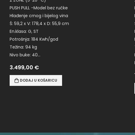
PUSH PULL -Model bez ručke
Hlađenje crnog i bijelog vina
Š: 59,2 x V: 178,4 x D: 55,9 cm
En.klasa: G, ST
Potrošnja: 184 Kwh/god
Težina: 94 kg
Nivo buke: 40…
3.499,00
€
DODAJ U KOŠARICU