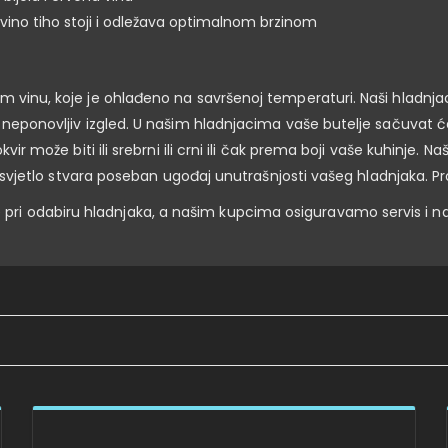
 vino tiho stoji i odležava optimalnom brzinom
om vinu, koje je ohlađeno na savršenoj temperaturi. Naši hladnja
 neponovljiv izgled. U našim hladnjacima vaše butelje sačuvat ćet
kvir može biti ili srebrni ili crni ili čak prema boji vaše kuhinje. 
LED svjetlo stvara poseban ugođaj unutrašnjosti vašeg hladnjaka. P
ri odabiru hladnjaka, a našim kupcima osiguravamo servis i n