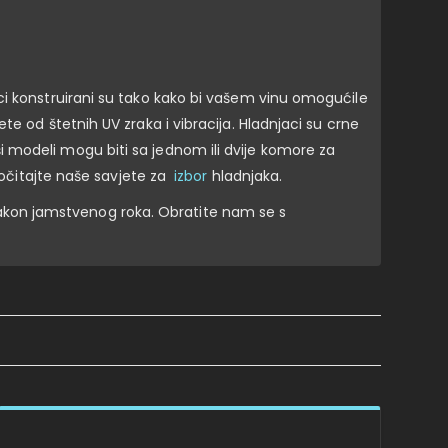
ci konstruirani su tako kako bi vašem vinu omogućile
e od štetnih UV zraka i vibracija. Hladnjaci su crne
Naši modeli mogu biti sa jednom ili dvije komore za
ročitajte naše savjete za
izbor
hladnjaka.
akon jamstvenog roka. Obratite nam se s