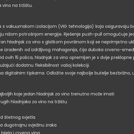
 vino na tržištu.
 s vakuumskom izolacijom (VIG tehnologija) koja osiguravaju bo
raju nižom potrošnjom energije. Rješenje push-pull omogućuje j
ran hladnjak za vino s glatkom površinom koji se neprimjetno uk
enje izrađenih od izdržljivog mahagonija, čija duboka crveno-sme
 ovih 15 polica, hladnjak za vino opremljen je s dvije preklopne 
ajući dodatnu fleksibilnost vašoj kolekciji.
a digitalnim tipkama. Odložite svoje najbolje butelje bezbrižno,
jboljih koje jedan hladnjak za vino trenutno može imati
gih hladnjaka za vino na tržištu
d štetnog svjetla
va dugotrajnu svježinu zraka
ijela i crvena vina