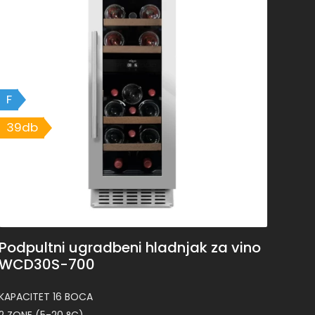
F
39db
Podpultni ugradbeni hladnjak za vino
WCD30S-700
KAPACITET 16 BOCA
2 ZONE (5-20 °C)