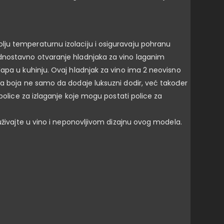
lju temperaturnu izolaciju i osiguravaju pohranu
ednostavno otvaranje hladnjaka za vino laganim
lapa u kuhinju. Ovaj hladnjak za vino ima 2 neovisno
đa boja ne samo da dodaje luksuzni dodir, već također
police za izlaganje koje mogu postati police za
 uživajte u vino i neponovljivom dizajnu ovog modela.