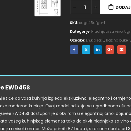
DODAJ 
SKU:
edge45dfgb-1
Kategorije:
Hladnjaci za vino
,
Ugr
Oznake:
En.klasa: E
,
Razina buke: 
ee EWD45S
t će da vaša kuhinja izgleda ekskluzivno, elegantno i otmjeno. 
 svake moderne kuhinje. Ovaj model odlikuje se ugradbenom širin
uvee EWD45S dostupan je s okvirom u elegantnoj crnoj boji, inox 
vrata vašeg kuhinjskog elementa tako da okvir hladnjaka za vino 
ciju u visoki ormar. Može primiti 87 boca i, s razinom buke od 37 