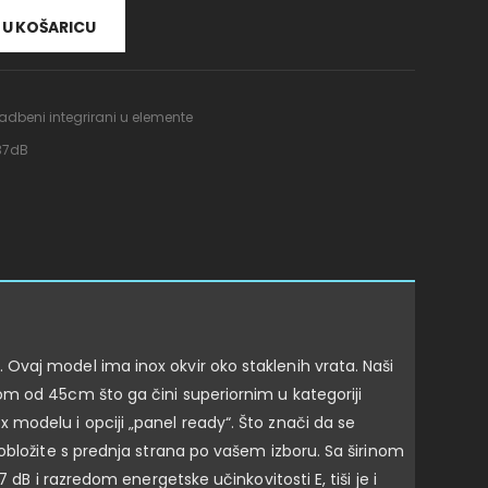
U KOŠARICU
adbeni integrirani u elemente
37dB
Ovaj model ima inox okvir oko staklenih vrata. Naši
om od 45cm što ga čini superiornim u kategoriji
modelu i opciji „panel ready“. Što znači da se
obložite s prednja strana po vašem izboru. Sa širinom
dB i razredom energetske učinkovitosti E, tiši je i