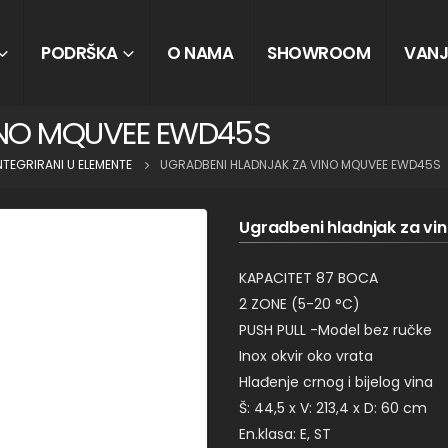
PODRŠKA
O NAMA
SHOWROOM
VANJ
INO MQUVEE EWD45S
NTEGRIRANI U ELEMENTE
UGRADBENI HLADNJAK ZA VINO MQUVEE EWD45S
Ugradbeni hladnjak za v
KAPACITET 87 BOCA
2 ZONE (5-20 °C)
PUSH PULL -Model bez ručke
Inox okvir oko vrata
Hlađenje crnog i bijelog vina
Š: 44,5 x V: 213,4 x D: 60 cm
En.klasa: E, ST