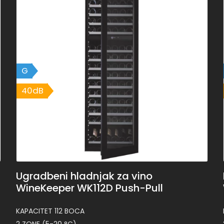
G
40dB
40dB
Ugradbeni hladnjak za vino
WineKeeper WK112D Push-Pull
KAPACITET 112 BOCA
2 ZONE (5-20 °C)