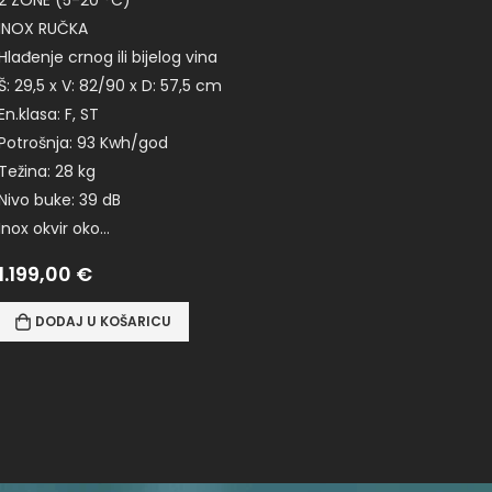
INOX RUČKA
Hlađenje crnog ili bijelog vina
Š: 29,5 x V: 82/90 x D: 57,5 cm
En.klasa: F, ST
Potrošnja: 93 Kwh/god
Težina: 28 kg
Nivo buke: 39 dB
Inox okvir oko…
1.199,00
€
DODAJ U KOŠARICU