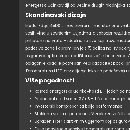
energetski učinkovitiji od većine drugih hladnjaka za
Skandinavski dizajn
Model Edge 45DS s inox okvirom ima staklena vrata
vaših vina u savršenim uvjetima, a također rezulti
pritiskom na vrata – idealno za sve koji traže mode
podesive zone i opremljen je s 15 polica na izvlač
osigurava optimalno skladištenje vaših boca vina. Od
odlaganje kada je potreban veći kapacitet boca, pruž
Temperatura i LED osvjetljenje lako se podešavaju n
Više pogodnosti
Razred energetske učinkovitosti E – jedan od na
Razina buke od samo 37 dB – tiša od mnogih dru
Inverterski kompresor za bolje performanse
Staklena vrata otporna na UV zrake za zaštitu o
Ugrađen filter s aktivnim ugljenom koji osigura
Dvije neovisno podesive temperaturne zone za b