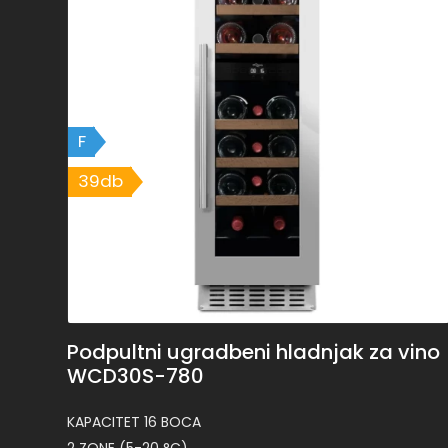
F
39db
Podpultni ugradbeni hladnjak za vino
WCD30S-780
KAPACITET 16 BOCA
2 ZONE (5-20 °C)