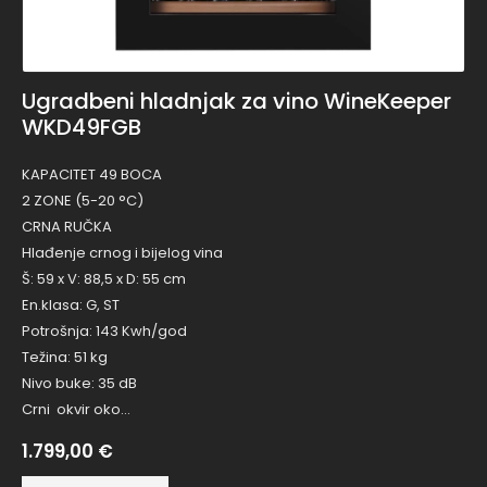
Ugradbeni hladnjak za vino WineKeeper
WKD49FGB
KAPACITET 49 BOCA
2 ZONE (5-20 °C)
CRNA RUČKA
Hlađenje crnog i bijelog vina
Š: 59 x V: 88,5 x D: 55 cm
En.klasa: G, ST
Potrošnja: 143 Kwh/god
Težina: 51 kg
Nivo buke: 35 dB
Crni okvir oko…
1.799,00
€