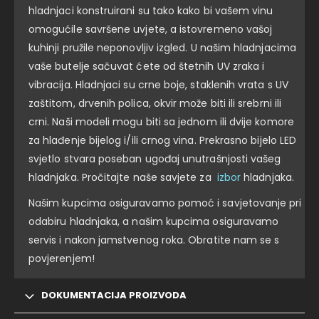
hladnjaci konstruirani su tako kako bi vašem vinu
omogućile savršene uvjete, a istovremeno vašoj
kuhinji pružile neponovljiv izgled. U našim hladnjacima
vaše butelje sačuvat ćete od štetnih UV zraka i
vibracija. Hladnjaci su crne boje, staklenih vrata s UV
zaštitom, drvenih polica, okvir može biti ili srebrni ili
crni. Naši modeli mogu biti sa jednom ili dvije komore
za hlađenje bijelog i/ili crnog vina. Prekrasno bijelo LED
svjetlo stvara poseban ugođaj unutrašnjosti vašeg
hladnjaka. Pročitajte naše savjete za
izbor
hladnjaka.
Našim kupcima osiguravamo pomoć i savjetovanje pri
odabiru hladnjaka, a našim kupcima osiguravamo
servis i nakon jamstvenog roka. Obratite nam se s
povjerenjem!
DOKUMENTACIJA PROIZVODA