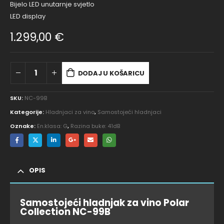
Bijelo LED unutarnje svjetlo
LED display
1.299,00
€
DODAJ U KOŠARICU
SKU:
NC-99B
Kategorije:
Hladnjaci za vino
,
Samostojeći hladnjaci
Oznake:
En.klasa: G
,
Razina buke: 41dB
OPIS
Samostojeći hladnjak za vino Polar
Collection NC-99B