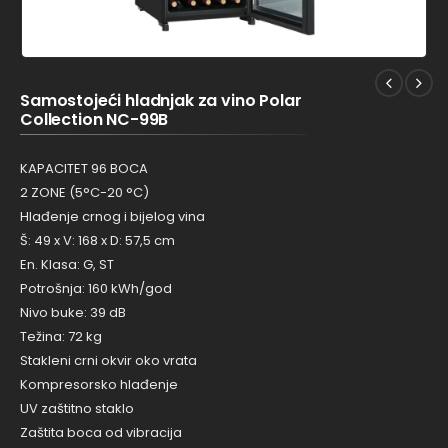
Samostojeći hladnjak za vino Polar
Collection NC-99B
KAPACITET 96 BOCA
2 ZONE (5°C-20 °C)
Hlađenje crnog i bijelog vina
Š: 49 x V: 168 x D: 57,5 cm
En. Klasa: G, ST
Potrošnja: 160 kWh/god
Nivo buke: 39 dB
Težina: 72 kg
Stakleni crni okvir oko vrata
Kompresorsko hlađenje
UV zaštitno staklo
Zaštita boca od vibracija