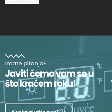
Imate pitanja?
Javiti ćemo vam se u
što kraćem roku!