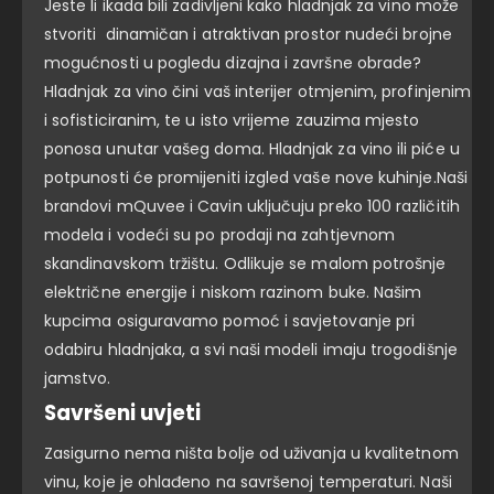
Jeste li ikada bili zadivljeni kako hladnjak za vino može
stvoriti dinamičan i atraktivan prostor nudeći brojne
mogućnosti u pogledu dizajna i završne obrade?
Hladnjak za vino čini vaš interijer otmjenim, profinjenim
i sofisticiranim, te u isto vrijeme zauzima mjesto
ponosa unutar vašeg doma. Hladnjak za vino ili piće u
potpunosti će promijeniti izgled vaše nove kuhinje.Naši
brandovi mQuvee i Cavin uključuju preko 100 različitih
modela i vodeći su po prodaji na zahtjevnom
skandinavskom tržištu. Odlikuje se malom potrošnje
električne energije i niskom razinom buke. Našim
kupcima osiguravamo pomoć i savjetovanje pri
odabiru hladnjaka, a svi naši modeli imaju trogodišnje
jamstvo.
Savršeni uvjeti
Zasigurno nema ništa bolje od uživanja u kvalitetnom
vinu, koje je ohlađeno na savršenoj temperaturi. Naši