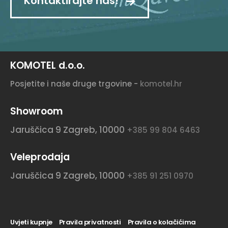
Kontaktirajte nas!
KOMOTEL d.o.o.
Posjetite i naše druge trgovine -
komotel.hr
Showroom
Jaruščica 9
Zagreb, 10000
+385 99 804 6463
Veleprodaja
Jaruščica 9
Zagreb, 10000
+385 91 251 0970
Uvjeti kupnje
Pravila privatnosti
Pravila o kolačićima