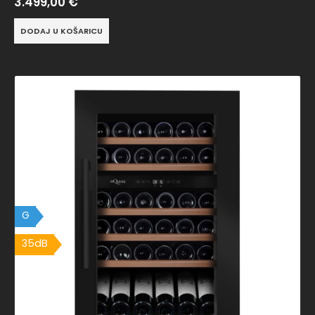
3.499,00
€
DODAJ U KOŠARICU
G
35dB