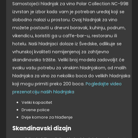
Samostojeći hladnjak za vino Polar Collection NC-99B
izvrstan je izbor kada vam je potreban uređaj koji se
slobodno nalazi u prostoru. Ovaj hladnjak za vino
možete postaviti u dnevni boravak, kuhinju, podrum,
vikendicu, koristiti ga u caffe-bar-u, restoranu ili
hotelu. Naši hladnjaci dolaze iz Švedske, odlikuje se
vrhunskoj kvaliteti namijenjenoj za zahtjevno
skandinavsko tržište. Veliki broj modela zadovoljit će
svaku vašu potrebu za vinskim hladnjakom, od malih
hladnjaka za vino za nekoliko boca do velikih hladnjaka
koji mogu primiti preko 200 boca.
Pogledajte video
prezenatciju naših hladnjaka
Veliki kapacitet
Drvene police
Dvije komore za hlađenje
Skandinavski dizajn