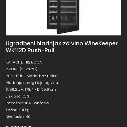
Ugradbeni hladnjak za vino WineKeeper
WK112D Push-Pull
KAPACITET 112 BOCA
2 ZONE (5-20 °C)
PUSH PULL -Model bez ručke
Hlađenje crnog i bijelog vina
Š: 59,2 x V: 178,4 x D: 55,9 cm
En.klasa: G, ST
Potrošnja: 184 Kwh/god
Težina: 94 kg
Nivo buke: 40…