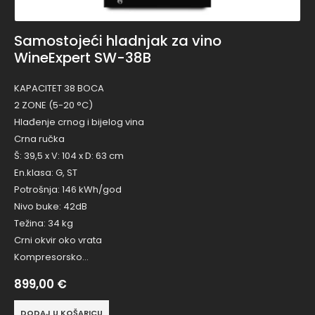
Samostojeći hladnjak za vino
WineExpert SW-38B
KAPACITET 38 BOCA
2 ZONE (5-20 °C)
Hlađenje crnog i bijelog vina
Crna ručka
Š: 39,5 x V: 104 x D: 63 cm
En.klasa: G, ST
Potrošnja: 146 kWh/god
Nivo buke: 42dB
Težina: 34 kg
Crni okvir oko vrata
Kompresorsko…
899,00
€
DODAJ U KOŠARICU