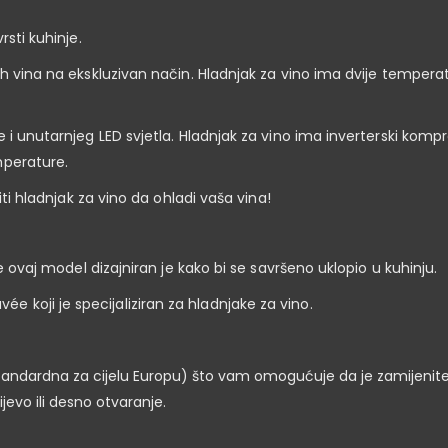
rsti kuhinje.
ih vina na ekskluzivan način. Hladnjak za vino ima dvije tempera
 i unutarnjeg LED svjetla. Hladnjak za vino ima inverterski komp
mperature.
iti hladnjak za vino da ohladi vaša vina!
je ovaj model dizajniran je kako bi se savršeno uklopio u kuhinju.
koji je specijaliziran za hladnjake za vino.
tandardna za cijelu Europu) što vam omogućuje da je zamijenite
ijevo ili desno otvaranje.