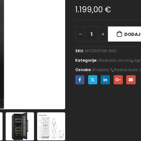
1.199,00
€
DODAJ 
SKU:
WCD30FGB-800
Kategorije:
Hladnjaci za vino
,
Ugr
Oznake:
En.klasa: F
,
Razina buke: