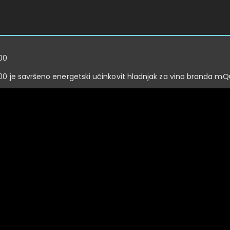
00
0 je savršeno energetski učinkovit hladnjak za vino branda mQ