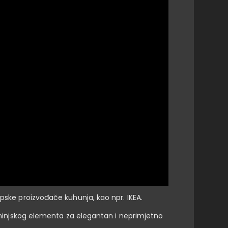
opske proizvođače kuhunja, kao npr. IKEA.
kuhinjskog elementa za elegantan i neprimjetno