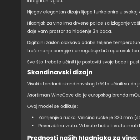
integriran izgled.
Njegov elegantan dizajn lijepo funkcionira u svakoj v
Hladnjak za vino ima drvene police za izlaganje vaš
daje vam prostor za hlađenje 34 boca.
Digitalni zaslon olakšava odabir željene temperature
troši manje energije i omogućuje brži oporavak te
Sve što trebate učiniti je postaviti svoje boce i pust
Skandinavski dizajn
Visoki standardi skandinavskog tržišta učinili su da 
Asortiman WineCave dio je europskog brenda mQuvée 
Ovaj model se odlikuje:
Zamjenjiva ručka. Veličina ručke je 320 mm (s
Reverzibilna vrata. Vi birate hoće li vrata imati l
Prednosti naših hladnjaka za vino: