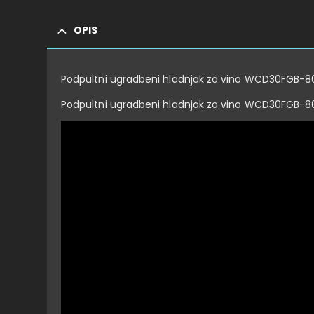
OPIS
Podpultni ugradbeni hladnjak za vino WCD30FGB-8
Podpultni ugradbeni hladnjak za vino WCD30FGB-80