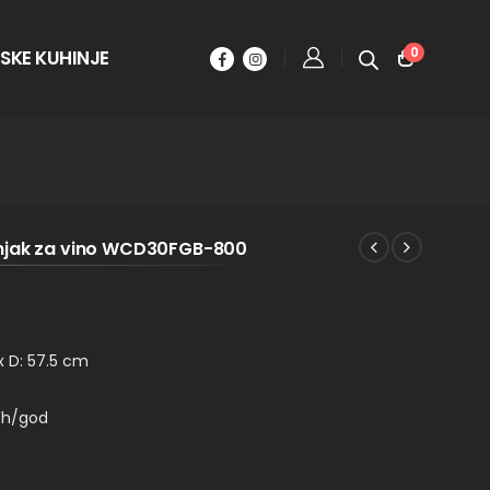
0
SKE KUHINJE
dnjak za vino WCD30FGB-800
x D: 57.5 cm
KWh/god