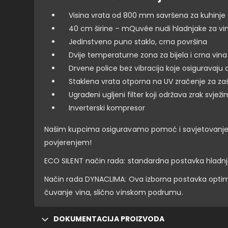
Visina vrata od 800 mm savršena za kuhinje 
40 cm širine – mQuvée nudi hladnjake za vino u
Jedinstveno puno staklo, crna površina
Dvije temperaturne zona za bijela i crna vina
Drvene police bez vibracija koje osiguravaju 
Staklena vrata otporna na UV zračenje za zaš
Ugrađeni ugljeni filter koji održava zrak svježi
Inverterski kompresor
Našim kupcima osiguravamo pomoć i savjetovanje p
povjerenjem!
ECO SILENT način rada: standardna postavka hladnja
Način rada DYNACLIMA: Ova izborna postavka optimi
čuvanje vina, slično vinskom podrumu.
DOKUMENTACIJA PROIZVODA