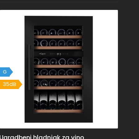
G
35dB
Ugradbeni hladnjak za vino