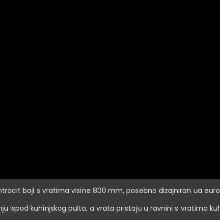
antracit boji s vratima visine 800 mm, posebno dizajniran ua eur
nju ispod kuhinjskog pulta, a vrata pristaju u ravnini s vratima 