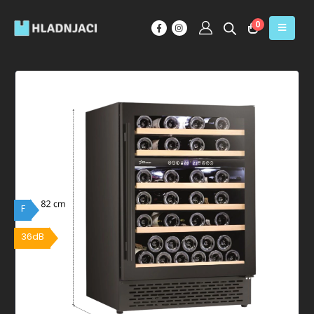
0
F
36dB