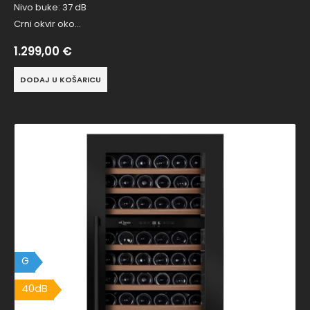
Nivo buke: 37 dB
Crni okvir oko…
1.299,00
€
DODAJ U KOŠARICU
G
40dB
40dB