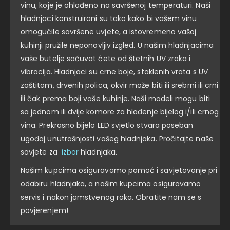
vinu, koje je ohlađeno na savršenoj temperaturi. Naši
hladnjaci konstruirani su tako kako bi vašem vinu
omogućile savršene uvjete, a istovremeno vašoj
kuhinji pružile neponovljiv izgled. U našim hladnjacima
vaše butelje sačuvat ćete od štetnih UV zraka i
vibracija. Hladnjaci su crne boje, staklenih vrata s UV
zaštitom, drvenih polica, okvir može biti ili srebrni ili crni
ili čak prema boji vaše kuhinje. Naši modeli mogu biti
sa jednom ili dvije komore za hlađenje bijelog i/ili crnog
vina. Prekrasno bijelo LED svjetlo stvara poseban
ugođaj unutrašnjosti vašeg hladnjaka. Pročitajte naše
savjete za
izbor
hladnjaka.
Našim kupcima osiguravamo pomoć i savjetovanje pri
odabiru hladnjaka, a našim kupcima osiguravamo
servis i nakon jamstvenog roka. Obratite nam se s
povjerenjem!