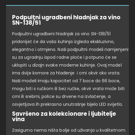
Podpultni ugradbeni hladnjak za vino
SN-138/51
Podpultni ugradbeni hladnjak za vino SN-138/51
pridonijet će da vaša kuhinja izgleda ekskluzivno,
elegantno i otmjeno. Naši podpultni modeli namjenjeni
su za ugradnju ispod radne ploče i potpuno će se
uklopiti u dizajn svake moderne kuhinje. Ovaj model
ima dvije komore za hlađenje i crni okvir oko vrata.
Naši modeli imaju kapacitet od 7 boce do 66 boce,
mogu biti s ručkom ili bez ručke, okvir vrata može biti
crni ili srebrni, police su drvene na izvlačenje, a
osvjetljava ih prekrasno unutrašnje bijelo LED svijetlo.
Savršeno za kolekcionare i ljubitelje
vina
Zasigurno nema ništa bolje od uživanja u kvalitetnom