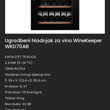
Ugradbeni hladnjak za vino WineKeeper
WKD70AB
KAPACITET 70 BOCA
2 ZONE (5-20 °C)
CRNA RUČKA
Hlađenje crnog i bijelog vina
Š: 59 x V: 123,4 x D: 55,9 cm
En.klasa: G, ST
Potrošnja: 170 Kwh/god
Težina: 61 kg
Nivo buke: 40 dB
Crni okvir oko…