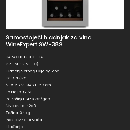
Samostojeći hladnjak za vino
WineExpert SW-38S
KAPACITET 38 BOCA
2 ZONE (5-20 °C)
Hlađenje crnog i bijelog vina
INOX ručka
Š: 39,5 x V: 104 x D: 63 cm
En.klasa: G, ST
Potrošnja: 146 kWh/god
Nivo buke: 42dB
Težina: 34 kg
Inox okvir oko vrata
Hlađenje…