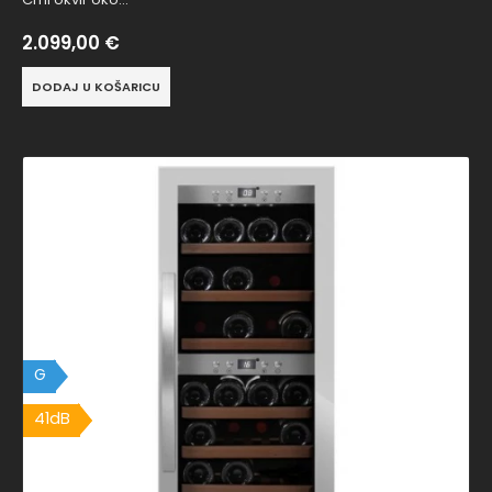
2.099,00
€
DODAJ U KOŠARICU
G
41dB
41dB