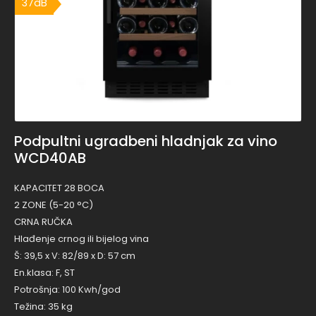
37dB
Podpultni ugradbeni hladnjak za vino
WCD40AB
KAPACITET 28 BOCA
2 ZONE (5-20 °C)
CRNA RUČKA
Hlađenje crnog ili bijelog vina
Š: 39,5 x V: 82/89 x D: 57 cm
En.klasa: F, ST
Potrošnja: 100 Kwh/god
Težina: 35 kg