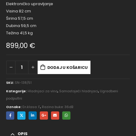
Elektroničko upravljanje
Visina 82 cm
Širina 57,5 ​​cm
Dubina 59,5 cm
Težina 41,5 kg
899,00
€
DODAJ U KOŠARICU
SKU:
SN-138/51
Kategorije:
Hladnjaci za vino
,
Samostojeći hladnjaci
,
Ugradbeni
podpultni
Oznake:
En.klasa: F
,
Razina buke: 36dB
OPIS