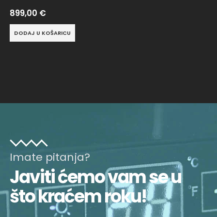
899,00
€
DODAJ U KOŠARICU
Imate pitanja?
Javiti ćemo vam se u
što kraćem roku!